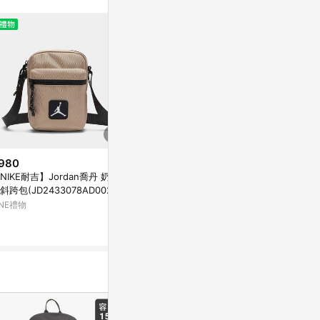
980
$1,880
$1,480
NIKE耐吉】Jordan喬丹 奶茶
Nike 肩背包 Jordan Street 黑
[ACS] Nike
斜跨包(JD2433078AD002 /
斜背 側背 喬丹 JD2623077AD-
P 藍 白 書包
F1893208) 金色潮流休閒小腰
002
袋 喬丹 JD25
INE禮物
Yahoo購物中心
LINE禮物
百搭時尚側背單肩包可調背帶
1%
包隨行包 生日禮物 交換禮物
生禮物 女生禮物