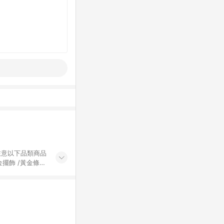
黃金擺飾 /黃金條
的購回饋活動享
除外) 3. 訂
轉賣不具回饋資
認定為準