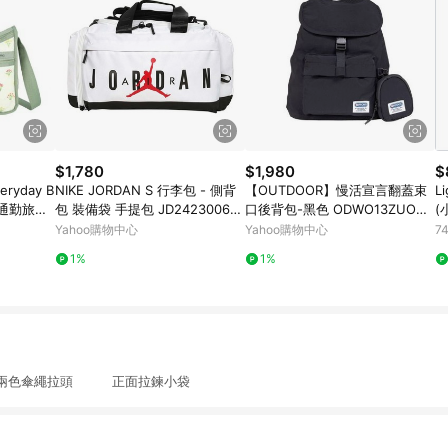
$1,780
$1,980
$
eryday B
NIKE JORDAN S 行李包 - 側背
【OUTDOOR】慢活宣言翻蓋束
Lig
 通勤旅行
包 裝備袋 手提包 JD2423006A
口後背包-黑色 ODWO13ZUOAB
(
禮 禮物 推
D-002 白黑紅
Z24BK
Yahoo購物中心
Yahoo購物中心
7
1%
1%
兩色傘繩拉頭 正面拉鍊小袋