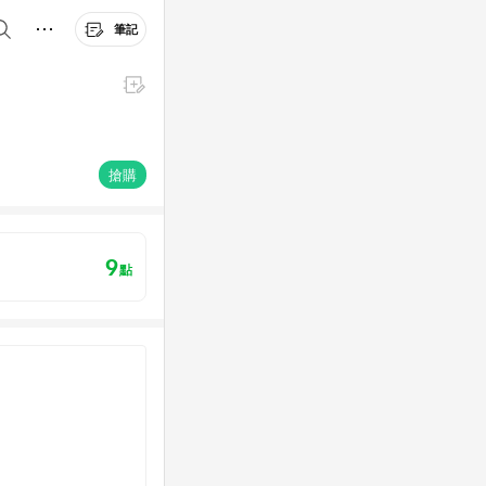
筆記
搶購
9
點