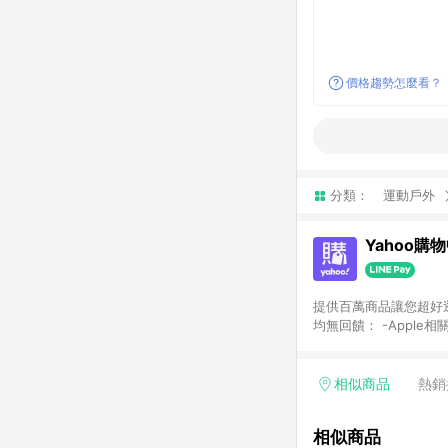
價格趨勢怎麼看？
分類：
運動戶外
Yahoo購
提供百萬商品讓您超好逛，15
均無回饋： -Apple相
塊) [2023/2/10起適用] -電玩/遊戲/相機/單眼/鏡頭/拍立得 [2024/6/1起適用] -內接硬碟、外接硬碟、主機板/顯示卡
[2026/5/18起適用
Yahoo超贈點回饋者
相似商品
熱銷
單回饋金額將扣除運費/
格： 如有相關事證認
相似商品