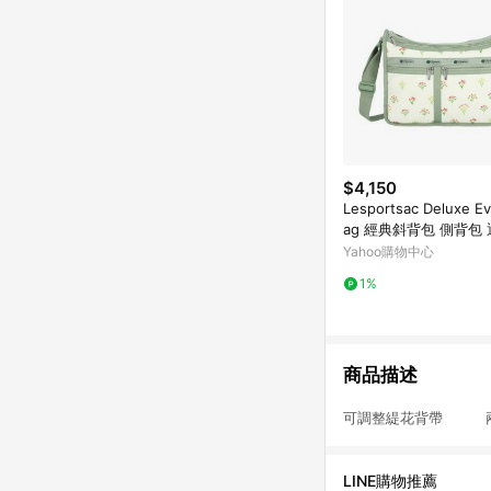
$4,150
Lesportsac Deluxe Ev
ag 經典斜背包 側背包
包 女包 七夕浪漫購 送
Yahoo購物中心
薦-盛夏草原
1%
商品描述
可調整緹花背帶 
LINE購物推薦