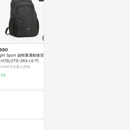
890
$3,080
限時加碼
ht Sport 超輕量運動後背包
Jansport 後背包 Right Pack 酒
$2,580
小)(15L)[TG-263-LS-T]
棕紅 28L 15吋筆電包 側面水瓶
Wilson NBA
口袋 書包 JS0A4QVA04S
4OUNCE全家人的包
Yahoo購物中心
包
NBA Store Ta
3%
1%
12%