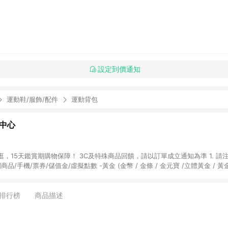
設定到價通知
運動鞋/服飾/配件
運動背包
物中心
天鑑賞期購物保障！ 3C及特殊商品回饋，請以訂單成立通知為準 1. 請注意以下品類商品
關商品/手機/票券/儲值金/虛擬點數 -黃金 (金幣 / 金條 / 金元寶 /立體黃金 / 
] 2. 以下訂單將不符合導購資格，亦不得使用點數紅包： - 點擊Yahoo奇摩APP
 - 購物中心商店之商品：商品賣場中有標示「商店」及顯示商店名稱者(指定活動店家
排行榜
商品描述
購物金/超贈點/福利金/紅利折抵/折價券等虛擬貨幣折抵 4. 大宗採購或批發
定您為大宗採購、批發轉賣而非最終消費使用者，相關認定以Yahoo購物中心之