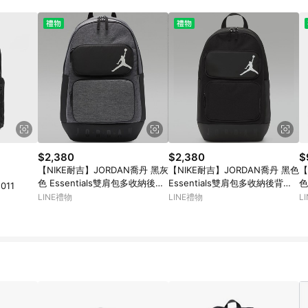
$2,380
$2,380
$
【NIKE耐吉】JORDAN喬丹 黑灰
【NIKE耐吉】JORDAN喬丹 黑色
【
色 Essentials雙肩包多收納後背
Essentials雙肩包多收納後背包
色
011
包書包時尚潮流包大空間15吋筆
書包時尚潮流包大空間15吋筆電
H
LINE禮物
LINE禮物
L
電包運動裝備包旅行後背包(JD2
包運動裝備包旅行後背包(JD243
包
433005AD005) 告白禮物 交換
3005AD004) 巨蟹座生日禮物
小
禮物 男生禮物
交換禮物 女生禮物
男