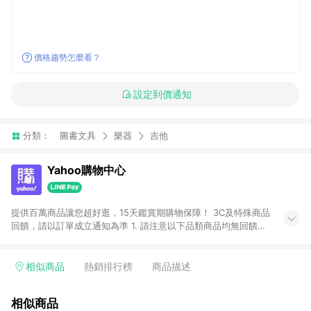
價格趨勢怎麼看？
設定到價通知
分類：
圖書文具
樂器
吉他
Yahoo購物中心
提供百萬商品讓您超好逛，15天鑑賞期購物保障！ 3C及特殊商品
回饋，請以訂單成立通知為準 1. 請注意以下品類商品均無回饋：
-Apple相關商品/手機/票券/儲值金/虛擬點數 -黃金 (金幣 / 金條
/ 金元寶 /立體黃金 / 黃金擺飾 /黃金條塊) [2023/2/10起適用] -
電玩/遊戲/相機/單眼/鏡頭/拍立得 [2024/6/1起適用] -內接硬
相似商品
熱銷排行榜
商品描述
碟、外接硬碟、主機板/顯示卡[2026/5/18起適用] 2. 以下訂單將
不符合導購資格，亦不得使用點數紅包： - 點擊Yahoo奇摩APP
相似商品
的購回饋活動享Yahoo超贈點回饋者 - 購物中心商店之商品：商