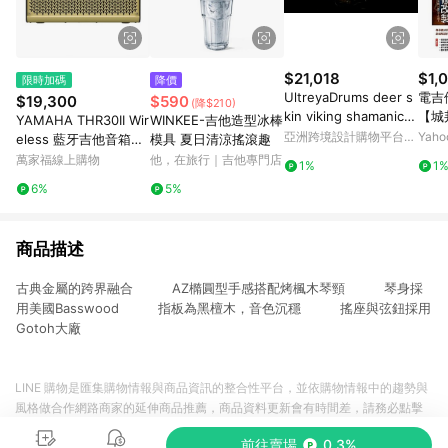
$21,018
$1,
限時加碼
降價
UltreyaDrums deer s
電吉
$19,300
$590
(降$210)
kin viking shamanic d
【城
YAMAHA THR30II Wir
WINKEE-吉他造型冰棒
rum medicine sacred
亞洲跨境設計購物平台
Yah
eless 藍牙吉他音箱
模具 夏日清涼搖滾趣
Pinkoi
【敦煌樂器】
萬家福線上購物
他，在旅行｜吉他專門店
1%
1
6%
5%
商品描述
古典金屬的跨界融合 AZ橢圓型手感搭配烤楓木琴頸 琴身採
用美國Basswood 指板為黑檀木，音色沉穩 搖座與弦鈕採用
Gotoh大廠
LINE 購物是匯集購物情報與商品資訊的整合性平台，並依購物情報中的趨勢與
風格做合作網路商家的延伸商品推薦，商品資料更新會有時間差，請務必點擊
商品至各合作網路商家，確認現售價與購物條件，一切資訊以合作廠商網頁為
前往賣場
0.3%
準。