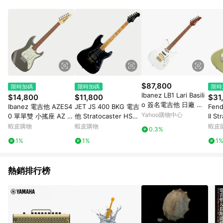
品賣場中有標示「商店」及顯示商店名稱者(指定活動店家除外)
3. 訂單回饋金額將扣除運費/購物金/超贈點/福利金/紅利折抵/折
價券等虛擬貨幣折抵 4. 大宗採購或批發轉賣不具回饋資格： 如
有相關事證認定您為大宗採購、批發轉賣而非最終消費使用者，
相關認定以Yahoo購物中心之認定為準
$87,800
限時加碼
限時加碼
限時
Ibanez LB1 Lari Basili
$14,800
$11,800
$31
o 簽名電吉他 日廠 白
Ibanez 電吉他 AZES4
JET JS 400 BKG 電吉
Fen
色款
Yahoo購物中心
0 單單雙 小搖座 AZ Es
他 Stratocaster HSS
II S
sentials 初學推薦 鎢灰
黑金色 小搖座【黃石樂
指板
蝦皮購物
蝦皮購物
蝦皮
0.3%
色【黃石樂器】
器】
色【
1%
1%
1
熱銷排行榜