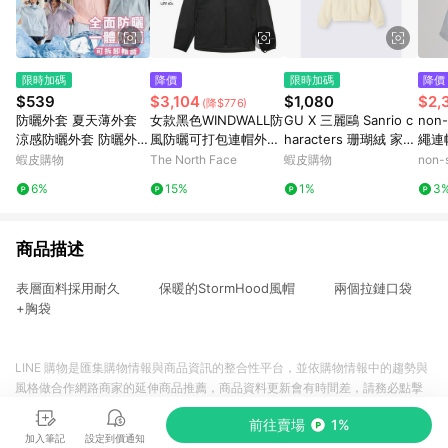
限時加碼
降價
限時加碼
降價
$539
$3,104
$1,080
$2,
(降$776)
防曬外套 夏天薄外套
女款黑色WINDWALL防
GU X 三麗鷗 Sanrio c
non
涼感防曬外套 防曬外套
風防曬可打包連帽外套
haracters 珊瑚絨 家居
繩連
抗uv100 透氣防曬衣女
｜8G77JK3
連帽拉鍊外套 Sanrio
蝦皮購物
The North Face
蝦皮購物
non-
連帽防曬外套 抗uv防
布丁狗
6%
15%
1%
3
曬外套 遮陽外套 騎車
外套
商品描述
表層面料採用耐久 保暖的StormHood風帽 兩個拉鏈口袋
+胸袋
LINE 購物是匯集購物情報與商品資訊的整合性平台，並依購物情報中的趨勢與
風格做合作網路商家的延伸商品推薦，商品資料更新會有時間差，請務必點擊
商品至各合作網路商家，確認現售價與購物條件，一切資訊以合作廠商網頁為
前往賣場
1%
準。
加入筆記
設定到價通知