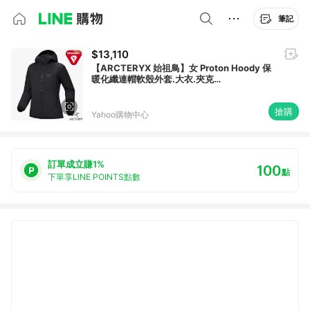
筆記
$13,110
【ARCTERYX 始祖鳥】女 Proton Hoody 保
暖化纖連帽軟殼外套.大衣.夾克
_X000009095 黑
搶購
Yahoo購物中心
訂單成立賺1%
100
點
下單享LINE POINTS點數