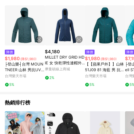
品賣場中有標示「商店」及顯示商店名稱者(指定活動店家除外)
3. 訂單回饋金額將扣除運費/購物金/超贈點/福利金/紅利折抵/折
價券等虛擬貨幣折抵 4. 大宗採購或批發轉賣不具回饋資格： 如
有相關事證認定您為大宗採購、批發轉賣而非最終消費使用者，
相關認定以Yahoo購物中心之認定為準
$4,180
降價
降價
降價
MILLET DRY GRID HD
$1,980
$1,980
$7,1
(降$1,980)
(降$1,980)
IE 女 快乾彈性連帽外
├登山樂┤台灣 MOUN
【【蘋果戶外】】山林
├登山
套 MIV02046N7317
摩曼頓線上商城
TNEER 山林 男抗UV輕
51J09 81 海藍 男 抗U
ell 
量外套 灰藍 # 51J07-
V 透氣外套 防曬外套
女款
台灣樂天市場
台灣樂天市場
台灣
2%
82
防風外套 薄外套 春夏
# 11
5%
5%
5
Mountneer
熱銷排行榜