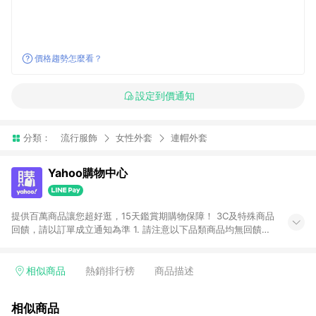
價格趨勢怎麼看？
設定到價通知
分類：
流行服飾
女性外套
連帽外套
Yahoo購物中心
提供百萬商品讓您超好逛，15天鑑賞期購物保障！ 3C及特殊商品
回饋，請以訂單成立通知為準 1. 請注意以下品類商品均無回饋：
-Apple相關商品/手機/票券/儲值金/虛擬點數 -黃金 (金幣 / 金條
/ 金元寶 /立體黃金 / 黃金擺飾 /黃金條塊) [2023/2/10起適用] -
電玩/遊戲/相機/單眼/鏡頭/拍立得 [2024/6/1起適用] -內接硬
相似商品
熱銷排行榜
商品描述
碟、外接硬碟、主機板/顯示卡[2026/5/18起適用] 2. 以下訂單將
不符合導購資格，亦不得使用點數紅包： - 點擊Yahoo奇摩APP
相似商品
的購回饋活動享Yahoo超贈點回饋者 - 購物中心商店之商品：商