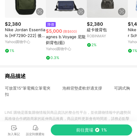
$2,380
$2,380
$1,
降價
Nike Jordan Essentia
緹卡後背包
Nike
$5,000
(降$600)
ls [HF7290-222] 後背
r S
ROBINMAY
agnes b.Voyage 尼龍
包 雙肩背 筆電包 喬丹
袋 
Yahoo購物中心
Yah
斜背包(藍)
2%
綠 黑
包 J
Yahoo購物中心
1%
1
0.3%
商品描述
可放置15"筆電獨立筆電夾 泡棉背墊柔軟舒適支撐 可調式胸
扣
LINE 購物是匯集購物情報與商品資訊的整合性平台，並依購物情報中的趨勢與
風格做合作網路商家的延伸商品推薦，商品資料更新會有時間差，請務必點擊
商品至各合作網路商家，確認現售價與購物條件，一切資訊以合作廠商網頁為
前往賣場
1%
準。
加入筆記
設定到價通知