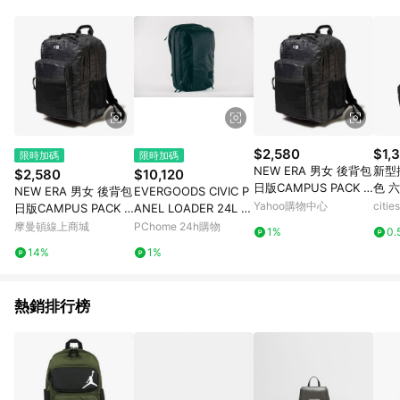
品賣場中有標示「商店」及顯示商店名稱者(指定活動店家除外)
3. 訂單回饋金額將扣除運費/購物金/超贈點/福利金/紅利折抵/折
價券等虛擬貨幣折抵 4. 大宗採購或批發轉賣不具回饋資格： 如
有相關事證認定您為大宗採購、批發轉賣而非最終消費使用者，
相關認定以Yahoo購物中心之認定為準
$2,580
$1,
限時加碼
限時加碼
NEW ERA 男女 後背包
新型
$2,580
$10,120
日版CAMPUS PACK N
色 
NEW ERA 男女 後背包
EVERGOODS CIVIC P
E 黑 NE14737228
Yahoo購物中心
citi
日版CAMPUS PACK N
ANEL LOADER 24L 後
E 黑 NE14737228
背包
摩曼頓線上商城
PChome 24h購物
1%
0.
14%
1%
熱銷排行榜