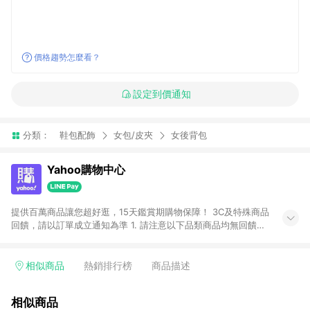
價格趨勢怎麼看？
設定到價通知
分類：
鞋包配飾
女包/皮夾
女後背包
Yahoo購物中心
提供百萬商品讓您超好逛，15天鑑賞期購物保障！ 3C及特殊商品
回饋，請以訂單成立通知為準 1. 請注意以下品類商品均無回饋：
-Apple相關商品/手機/票券/儲值金/虛擬點數 -黃金 (金幣 / 金條
/ 金元寶 /立體黃金 / 黃金擺飾 /黃金條塊) [2023/2/10起適用] -
電玩/遊戲/相機/單眼/鏡頭/拍立得 [2024/6/1起適用] -內接硬
相似商品
熱銷排行榜
商品描述
碟、外接硬碟、主機板/顯示卡[2026/5/18起適用] 2. 以下訂單將
不符合導購資格，亦不得使用點數紅包： - 點擊Yahoo奇摩APP
相似商品
的購回饋活動享Yahoo超贈點回饋者 - 購物中心商店之商品：商