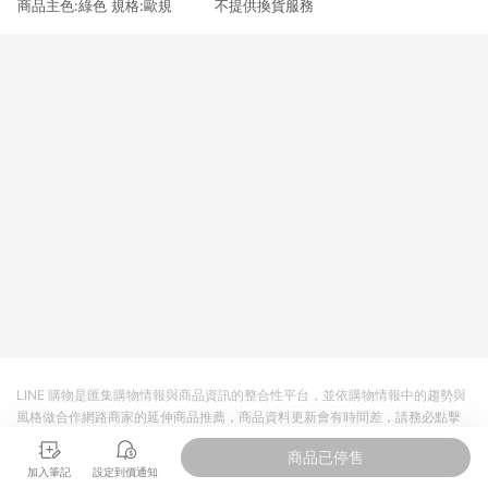
商品主色:綠色 規格:歐規 不提供換貨服務
3. 訂單回饋金額將扣除運費/購物金/超贈點/福利金/紅利折抵/折
價券等虛擬貨幣折抵 4. 大宗採購或批發轉賣不具回饋資格： 如
有相關事證認定您為大宗採購、批發轉賣而非最終消費使用者，
相關認定以Yahoo購物中心之認定為準
LINE 購物是匯集購物情報與商品資訊的整合性平台，並依購物情報中的趨勢與
風格做合作網路商家的延伸商品推薦，商品資料更新會有時間差，請務必點擊
商品至各合作網路商家，確認現售價與購物條件，一切資訊以合作廠商網頁為
商品已停售
準。
加入筆記
設定到價通知