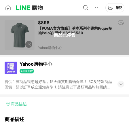
筆記
$896
【PUMA官方旗艦】基本系列小跳豹Pique短
袖Polo衫 男性 68888530
商品已停售
Yahoo購物中心
Yahoo購物中心
提供百萬商品讓您超好逛，15天鑑賞期購物保障！ 3C及特殊商品
回饋，請以訂單成立通知為準 1. 請注意以下品類商品均無回饋：
-Apple相關商品/手機/票券/儲值金/虛擬點數 -黃金 (金幣 / 金條
/ 金元寶 /立體黃金 / 黃金擺飾 /黃金條塊) [2023/2/10起適用] -
電玩/遊戲/相機/單眼/鏡頭/拍立得 [2024/6/1起適用] -內接硬
商品描述
碟、外接硬碟、主機板/顯示卡[2026/5/18起適用] 2. 以下訂單將
不符合導購資格，亦不得使用點數紅包： - 點擊Yahoo奇摩APP
商品描述
的購回饋活動享Yahoo超贈點回饋者 - 購物中心商店之商品：商
品賣場中有標示「商店」及顯示商店名稱者(指定活動店家除外)