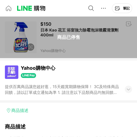
筆記
$150
日本 Kao 花王 浴室強力除霉泡沫噴霧清潔劑
400ml
商品已停售
Yahoo購物中心
Yahoo購物中心
提供百萬商品讓您超好逛，15天鑑賞期購物保障！ 3C及特殊商品
回饋，請以訂單成立通知為準 1. 請注意以下品類商品均無回饋：
-Apple相關商品/手機/票券/儲值金/虛擬點數 -黃金 (金幣 / 金條
/ 金元寶 /立體黃金 / 黃金擺飾 /黃金條塊) [2023/2/10起適用] -
電玩/遊戲/相機/單眼/鏡頭/拍立得 [2024/6/1起適用] -內接硬
商品描述
碟、外接硬碟、主機板/顯示卡[2026/5/18起適用] 2. 以下訂單將
不符合導購資格，亦不得使用點數紅包： - 點擊Yahoo奇摩APP
商品描述
的購回饋活動享Yahoo超贈點回饋者 - 購物中心商店之商品：商
品賣場中有標示「商店」及顯示商店名稱者(指定活動店家除外)