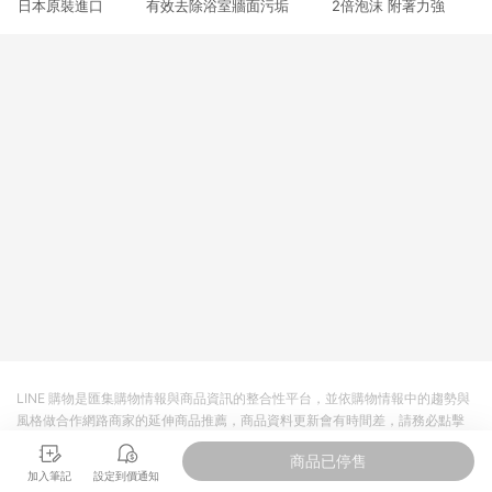
日本原裝進口 有效去除浴室牆面污垢 2倍泡沫 附著力強
3. 訂單回饋金額將扣除運費/購物金/超贈點/福利金/紅利折抵/折
價券等虛擬貨幣折抵 4. 大宗採購或批發轉賣不具回饋資格： 如
有相關事證認定您為大宗採購、批發轉賣而非最終消費使用者，
相關認定以Yahoo購物中心之認定為準
LINE 購物是匯集購物情報與商品資訊的整合性平台，並依購物情報中的趨勢與
風格做合作網路商家的延伸商品推薦，商品資料更新會有時間差，請務必點擊
商品至各合作網路商家，確認現售價與購物條件，一切資訊以合作廠商網頁為
商品已停售
準。
加入筆記
設定到價通知