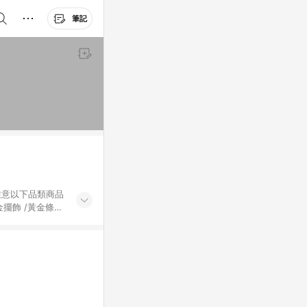
筆記
黃金擺飾 /黃金條
的購回饋活動享
除外) 3. 訂
轉賣不具回饋資
認定為準