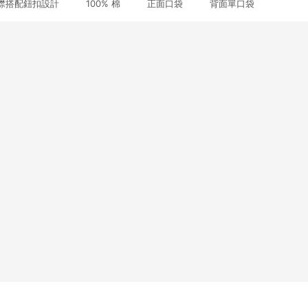
襟搭配鈕扣設計 100% 棉 正面口袋 背面單口袋