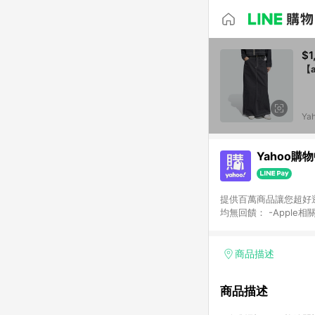
$1
【a
Ya
Yahoo購
提供百萬商品讓您超好逛，15
均無回饋： -Apple相
塊) [2023/2/10起適用] -電玩/遊戲/相機/單眼/鏡頭/拍立得 [2024/6/1起適用] -內接硬碟、外接硬碟、主機板/顯示卡
[2026/5/18起適用
Yahoo超贈點回饋者
商品描述
單回饋金額將扣除運費/
格： 如有相關事證認
商品描述