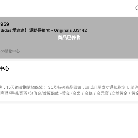
,959
didas 愛迪達】 運動長裙 女 - Originals JJ3142
商品已停售
hoo購物中心
物中心
天鑑賞期購物保障！ 3C及特殊商品回饋，請以訂單成立通知為準 1. 請注意以下品類商品
關商品/手機/票券/儲值金/虛擬點數 -黃金 (金幣 / 金條 / 金元寶 /立體黃金 / 
] 2. 以下訂單將不符合導購資格，亦不得使用點數紅包： - 點擊Yahoo奇摩APP
 - 購物中心商店之商品：商品賣場中有標示「商店」及顯示商店名稱者(指定活動店家
購物金/超贈點/福利金/紅利折抵/折價券等虛擬貨幣折抵 4. 大宗採購或批發
定您為大宗採購、批發轉賣而非最終消費使用者，相關認定以Yahoo購物中心之