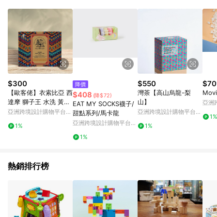
品賣場中有標示「商店」及顯示商店名稱者(指定活動店家除外)
3. 訂單回饋金額將扣除運費/購物金/超贈點/福利金/紅利折抵/折
價券等虛擬貨幣折抵 4. 大宗採購或批發轉賣不具回饋資格： 如
有相關事證認定您為大宗採購、批發轉賣而非最終消費使用者，
相關認定以Yahoo購物中心之認定為準
$300
$550
$70
降價
【歐客佬】衣索比亞 西
灣茶【高山烏龍-梨
Mov
$408
(降$72)
達摩 獅子王 水洗 黃金
山】
亞洲
EAT MY SOCKS襪子/
烘焙 (5入)
Pinko
亞洲跨境設計購物平台
亞洲跨境設計購物平台
甜點系列/馬卡龍
1
Pinkoi
Pinkoi
亞洲跨境設計購物平台
1%
1%
Pinkoi
1%
熱銷排行榜