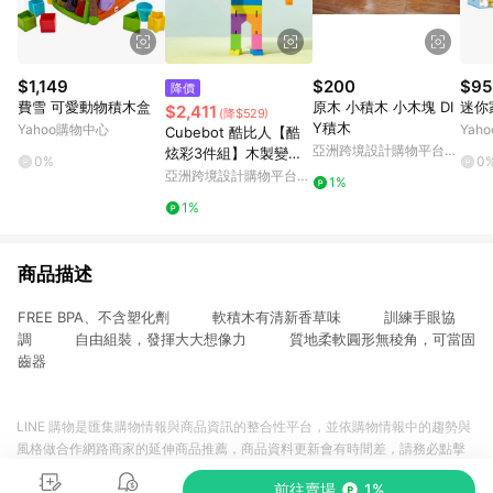
$1,149
$200
$95
降價
費雪 可愛動物積木盒
原木 小積木 小木塊 DI
迷你
$2,411
(降$529)
Y積木
Yahoo購物中心
Yah
Cubebot 酷比人【酷
亞洲跨境設計購物平台
炫彩3件組】木製變形
0%
0
Pinkoi
積木機器人 聖誕交換禮
亞洲跨境設計購物平台
1%
物
Pinkoi
1%
商品描述
FREE BPA、不含塑化劑 軟積木有清新香草味 訓練手眼協
調 自由組裝，發揮大大想像力 質地柔軟圓形無稜角，可當固
齒器
LINE 購物是匯集購物情報與商品資訊的整合性平台，並依購物情報中的趨勢與
風格做合作網路商家的延伸商品推薦，商品資料更新會有時間差，請務必點擊
商品至各合作網路商家，確認現售價與購物條件，一切資訊以合作廠商網頁為
前往賣場
1%
準。