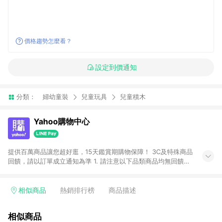
價格趨勢怎麼看？
設定到價通知
分類：
婦幼童裝
兒童玩具
兒童積木
Yahoo購物中心
提供百萬商品讓您超好逛，15天鑑賞期購物保障！ 3C及特殊商品
回饋，請以訂單成立通知為準 1. 請注意以下品類商品均無回饋：
-Apple相關商品/手機/票券/儲值金/虛擬點數 -黃金 (金幣 / 金條
/ 金元寶 /立體黃金 / 黃金擺飾 /黃金條塊) [2023/2/10起適用] -
電玩/遊戲/相機/單眼/鏡頭/拍立得 [2024/6/1起適用] -內接硬
相似商品
熱銷排行榜
商品描述
碟、外接硬碟、主機板/顯示卡[2026/5/18起適用] 2. 以下訂單將
不符合導購資格，亦不得使用點數紅包： - 點擊Yahoo奇摩APP
相似商品
的購回饋活動享Yahoo超贈點回饋者 - 購物中心商店之商品：商