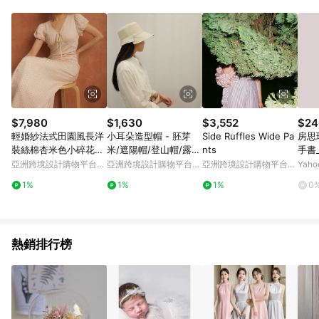
品賣場中有標示「商店」及顯示商店名稱者(指定活動店家除外)
3. 訂單回饋金額將扣除運費/購物金/超贈點/福利金/紅利折抵/折
價券等虛擬貨幣折抵 4. 大宗採購或批發轉賣不具回饋資格： 如
有相關事證認定您為大宗採購、批發轉賣而非最終消費使用者，
相關認定以Yahoo購物中心之認定為準
$7,980
$1,630
$3,552
$24
輕婚紗法式田園風長洋
小耳朵造型帽 - 胚芽
Side Ruffles Wide Pa
房思
裝絲棉杏米色小碎花斜
米/遮陽帽/登山帽/露營
nts
手書
裁禮服
帽/造型帽子/戶外帽
亞洲跨境設計購物平台
亞洲跨境設計購物平台
亞洲跨境設計購物平台
Yah
Pinkoi
Pinkoi
Pinkoi
1%
1%
1%
0
熱銷排行榜