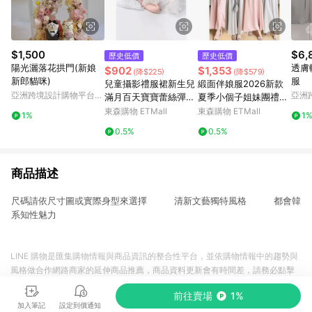
$1,500
$6,
歷史低價
歷史低價
陽光灑落花拱門(新娘
透膚
$902
$1,353
(降$225)
(降$579)
新郎貓咪)
服
兒童攝影禮服裙新生兒
緞面伴娘服2026新款
亞洲跨境設計購物平台
亞洲
滿月百天寶寶蕾絲彈力
夏季小個子姐妹團禮服
Pinkoi
Pinko
禮服套裝影樓攝影道具
裙女小眾高級感婚禮晨
東森購物 ETMall
東森購物 ETMall
1%
1
袍
0.5%
0.5%
商品描述
尺碼請依尺寸圖或實際身型來選擇 清新文藝獨特風格 都會韓
系知性魅力
LINE 購物是匯集購物情報與商品資訊的整合性平台，並依購物情報中的趨勢與
風格做合作網路商家的延伸商品推薦，商品資料更新會有時間差，請務必點擊
商品至各合作網路商家，確認現售價與購物條件，一切資訊以合作廠商網頁為
前往賣場
1%
準。
加入筆記
設定到價通知