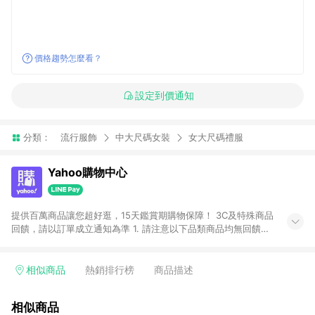
價格趨勢怎麼看？
設定到價通知
分類：
流行服飾
中大尺碼女裝
女大尺碼禮服
Yahoo購物中心
提供百萬商品讓您超好逛，15天鑑賞期購物保障！ 3C及特殊商品
回饋，請以訂單成立通知為準 1. 請注意以下品類商品均無回饋：
-Apple相關商品/手機/票券/儲值金/虛擬點數 -黃金 (金幣 / 金條
/ 金元寶 /立體黃金 / 黃金擺飾 /黃金條塊) [2023/2/10起適用] -
電玩/遊戲/相機/單眼/鏡頭/拍立得 [2024/6/1起適用] -內接硬
相似商品
熱銷排行榜
商品描述
碟、外接硬碟、主機板/顯示卡[2026/5/18起適用] 2. 以下訂單將
不符合導購資格，亦不得使用點數紅包： - 點擊Yahoo奇摩APP
相似商品
的購回饋活動享Yahoo超贈點回饋者 - 購物中心商店之商品：商