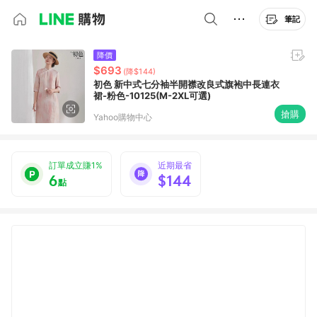
筆記
降價
$693
(降$144)
初色 新中式七分袖半開襟改良式旗袍中長連衣
裙-粉色-10125(M-2XL可選)
搶購
Yahoo購物中心
訂單成立賺1%
近期最省
6
$144
點