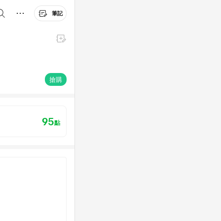
筆記
搶購
95
點