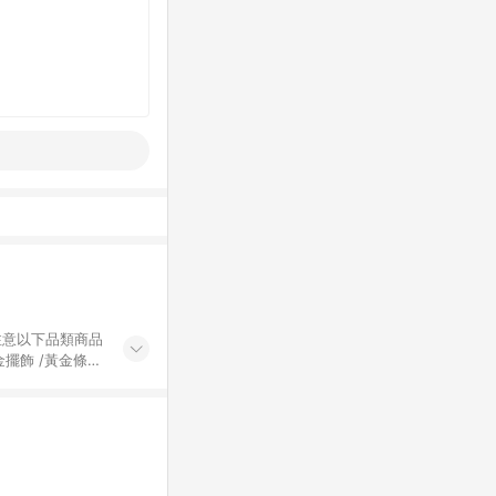
黃金擺飾 /黃金條
的購回饋活動享
除外) 3. 訂
轉賣不具回饋資
認定為準