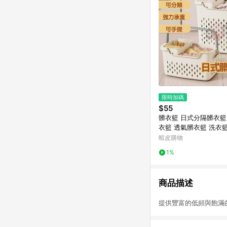
限時加碼
$55
髒衣籃 日式分隔髒衣籃
衣籃 透氣髒衣籃 洗衣
收納框 分類收納籃 洗
蝦皮購物
提髒衣籃【PP262】
1%
商品描述
提供豐富的低頻與飽