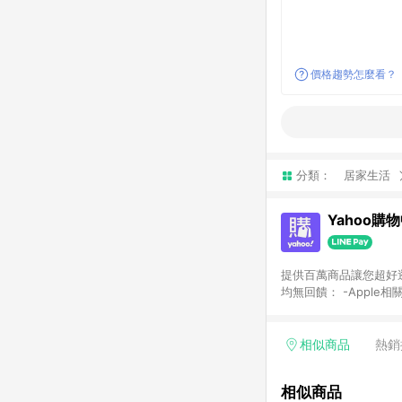
價格趨勢怎麼看？
分類：
居家生活
Yahoo購
提供百萬商品讓您超好逛，15
均無回饋： -Apple相
塊) [2023/2/10起適用] -電玩/遊戲/相機/單眼/鏡頭/拍立得 [2024/6/1起適用] -內接硬碟、外接硬碟、主機板/顯示卡
[2026/5/18起適用
Yahoo超贈點回饋者
相似商品
熱銷
單回饋金額將扣除運費/
格： 如有相關事證認
相似商品