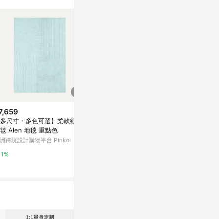
7,659
$1,190
降價
多尺寸・多色可選】柔軟細膩
日式麻編捲簾-卡其色90x165cm
$399
(降$20
毯 Alen 地毯 重點色
特力屋
查莉可水洗緹花
洲跨境設計購物平台 Pinkoi
cm 迷霧灰
1%
HOLA
1%
1%