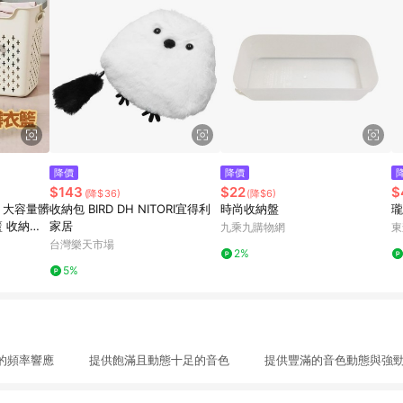
降價
降價
$143
$22
$
(降$36)
(降$6)
 大容量髒
收納包 BIRD DH NITORI宜得利
時尚收納盤
瓏
籃 收納籃
家居
九乘九購物網
東
衣收納 手
台灣樂天市場
2%
5%
滿的頻率響應 提供飽滿且動態十足的音色 提供豐滿的音色動態與強勁