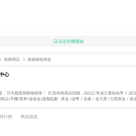
設定到價通知
收納用品
收納箱收納盒
物中心
天鑑賞期購物保障！ 3C及特殊商品回饋，請以訂單成立通知為準 1. 請注意以下品類商品
關商品/手機/票券/儲值金/虛擬點數 -黃金 (金幣 / 金條 / 金元寶 /立體黃金 / 
] 2. 以下訂單將不符合導購資格，亦不得使用點數紅包： - 點擊Yahoo奇摩APP
 - 購物中心商店之商品：商品賣場中有標示「商店」及顯示商店名稱者(指定活動店家
排行榜
商品描述
購物金/超贈點/福利金/紅利折抵/折價券等虛擬貨幣折抵 4. 大宗採購或批發
定您為大宗採購、批發轉賣而非最終消費使用者，相關認定以Yahoo購物中心之