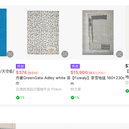
$
降價
降價
2/天空藍/
【
$374
$15,900
(降$66)
(降$5,000)
地
丹麥GreenGate Adley white 茶
【Fuwaly】霏雪地毯 160x230c
亞
巾
m
亞洲跨境設計購物平台 Pinkoi
特力屋
1%
1%