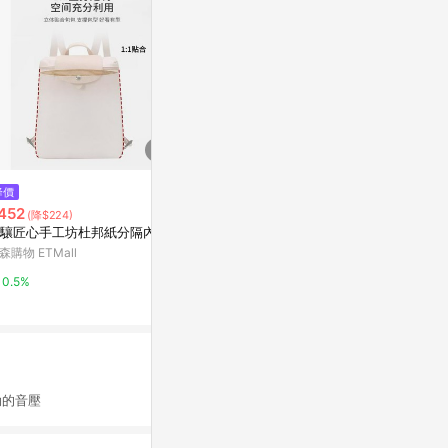
$199
降價
歷史低價
可伸縮分隔整
452
$1,128
(降$224)
(降$281)
特力屋
驤匠心手工坊杜邦紙分隔內膽
也雅衣服收納箱家用衣物被子整
理儲物箱大容量分層折疊玩具收
森購物 ETMall
1%
納柜
東森購物 ETMall
0.5%
0.5%
的音壓