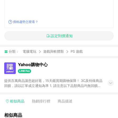
價格趨勢怎麼看？
設定到價通知
分類：
電腦電玩
遊戲與軟體類
PS 遊戲
Yahoo購物中心
提供百萬商品讓您超好逛，15天鑑賞期購物保障！ 3C及特殊商品
回饋，請以訂單成立通知為準 1. 請注意以下品類商品均無回饋：
-Apple相關商品/手機/票券/儲值金/虛擬點數 -黃金 (金幣 / 金條
/ 金元寶 /立體黃金 / 黃金擺飾 /黃金條塊) [2023/2/10起適用] -
電玩/遊戲/相機/單眼/鏡頭/拍立得 [2024/6/1起適用] -內接硬
相似商品
熱銷排行榜
商品描述
碟、外接硬碟、主機板/顯示卡[2026/5/18起適用] 2. 以下訂單將
不符合導購資格，亦不得使用點數紅包： - 點擊Yahoo奇摩APP
相似商品
的購回饋活動享Yahoo超贈點回饋者 - 購物中心商店之商品：商