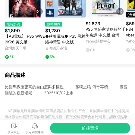
$1,673
$59
限時加碼
限時加碼
PS5 冒險家艾略特的千
PS4
$1,890
$1,280
年奇譚 中文版 台灣公
ybe
【AS電玩】 PS5 WWE
●秋葉電玩● PS5 戰神
司貨
文合
Yahoo購物中心
Yah
2K26 英文版
諸神黃昏 中文版
版
台灣樂天市場
台灣樂天市場
0%
0
5%
5%
商品描述
比對馬戰鬼更高的自由度與多樣性 孤獨之狼 傳奇再續 豐富
細膩的嶄新場景 2025/10/02上市
LINE 購物是匯集購物情報與商品資訊的整合性平台，並依購物情報中的趨勢與
風格做合作網路商家的延伸商品推薦，商品資料更新會有時間差，請務必點擊
商品至各合作網路商家，確認現售價與購物條件，一切資訊以合作廠商網頁為
前往賣場
準。
加入筆記
設定到價通知