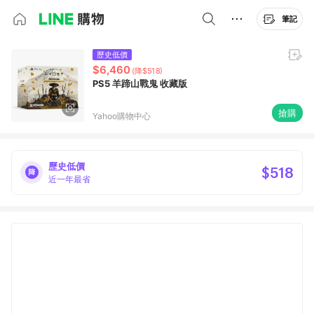
筆記
歷史低價
$6,460
(降$518)
PS5 羊蹄山戰鬼 收藏版
搶購
Yahoo購物中心
歷史低價
$518
近一年最省