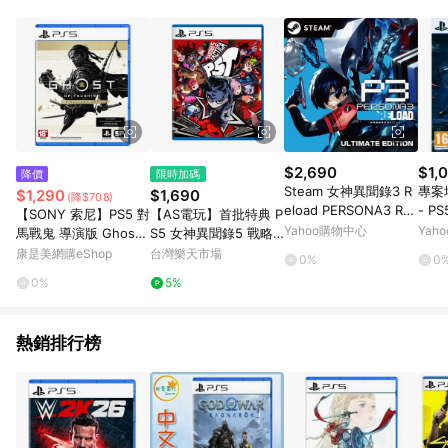
品賣場中有標示「商店」及顯示商店名稱者(指定活動店家除外)
3. 訂單回饋金額將扣除運費/購物金/超贈點/福利金/紅利折抵/折
價券等虛擬貨幣折抵 4. 大宗採購或批發轉賣不具回饋資格： 如
有相關事證認定您為大宗採購、批發轉賣而非最終消費使用者，
相關認定以Yahoo購物中心之認定為準
$2,690
$1,
降價
限時加碼
Steam 女神異聞錄3 R
專案塔
$1,290
$1,690
(降$708)
eload PERSONA3 REL
- P
【SONY 索尼】PS5 對
【AS電玩】首批特典 P
OAD(數位高級版 啟動
Yahoo購物中心
Yah
馬戰鬼 導演版 Ghost
S5 女神異聞錄5 戰略
序號)
of Tsushima Director
版 中文版
康是美網購eShop
台灣樂天市場
0%
0
中文版
0%
5%
熱銷排行榜