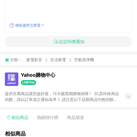
價格趨勢怎麼看？
設定到價通知
分類：
家電影音
生活家電
空氣清淨機
Yahoo購物中心
提供百萬商品讓您超好逛，15天鑑賞期購物保障！ 3C及特殊商品
回饋，請以訂單成立通知為準 1. 請注意以下品類商品均無回饋：
-Apple相關商品/手機/票券/儲值金/虛擬點數 -黃金 (金幣 / 金條
/ 金元寶 /立體黃金 / 黃金擺飾 /黃金條塊) [2023/2/10起適用] -
電玩/遊戲/相機/單眼/鏡頭/拍立得 [2024/6/1起適用] -內接硬
相似商品
熱銷排行榜
商品描述
碟、外接硬碟、主機板/顯示卡[2026/5/18起適用] 2. 以下訂單將
不符合導購資格，亦不得使用點數紅包： - 點擊Yahoo奇摩APP
相似商品
的購回饋活動享Yahoo超贈點回饋者 - 購物中心商店之商品：商