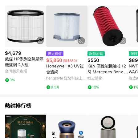
品賣場中有標示「商店」及顯示商店名稱者(指定活動店家除外)
3. 訂單回饋金額將扣除運費/購物金/超贈點/福利金/紅利折抵/折
價券等虛擬貨幣折抵 4. 大宗採購或批發轉賣不具回饋資格： 如
有相關事證認定您為大宗採購、批發轉賣而非最終消費使用者，
相關認定以Yahoo購物中心之認定為準
$4,679
歷史低價
限時加碼
限時
戴森 HP系列空氣清淨
$5,850
$550
$89
(降$650)
機濾網 2入組
Honeywell X3 UV複
K&N 高性能機油芯 (2
NW
台灣樂天市場
合濾網
5) Mercedes Benz 賓
WA
士AMG CLS63 5.5 C2
hengstyle 恆隆行線上購
蝦皮購物
蝦皮
3%
18 11-18
物
0.5%
12%
1
熱銷排行榜