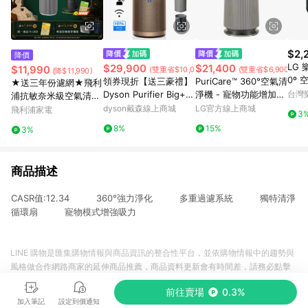
$2,
降價
LG 樂
$29,900
$21,400
$11,990
(雙重省$10,000)
(雙重省$6,900)
(降$11,990)
0º 
領券現折【送三豪禮】
PuriCare™ 360°空氣清
★送三年份濾網★飛利
3 三
Dyson Purifier Big+Q
淨機 - 寵物功能增加版
台灣
浦抗敏奈米級空氣清淨
觸媒)
uiet Formaldehyde 強
二代/建議適用19坪(單
機(AC2220/80)-適用2
dyson戴森線上商城
LG官方線上商城
飛利浦家電
3
66
效極靜甲醛偵測空氣清
層) - AS651DBY0
0坪
8%
15%
3%
點數
淨機 BP04 (普魯士藍
0點)
及金色)
商品描述
CASR值:12.34 360°強力淨化 多重過濾系統 獨特清淨
循環扇 寵物模式增強吸力
LINE 購物是匯集購物情報與商品資訊的整合性平台，並依購物情報中的趨勢與
風格做合作網路商家的延伸商品推薦，商品資料更新會有時間差，請務必點擊
商品至各合作網路商家，確認現售價與購物條件，一切資訊以合作廠商網頁為
前往賣場
0.3%
準。
加入筆記
設定到價通知