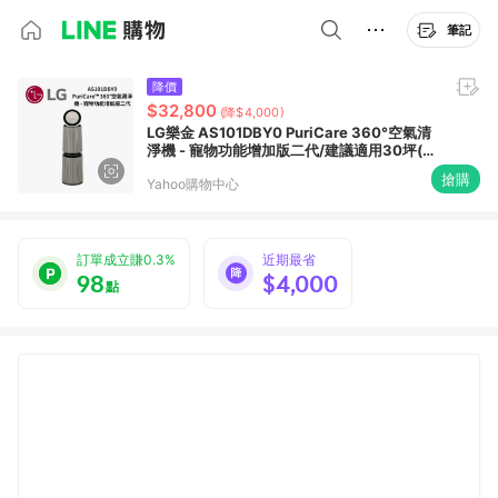
筆記
降價
$32,800
(降$4,000)
LG樂金 AS101DBY0 PuriCare 360°空氣清
淨機 - 寵物功能增加版二代/建議適用30坪(雙
層)
搶購
Yahoo購物中心
訂單成立賺0.3%
近期最省
98
$4,000
點