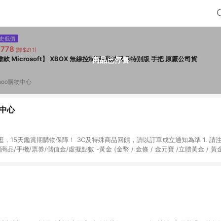
史低價
,778
(降$211)
微軟 Microsoft】 XBOX 無線控制器-叢林風暴特別版 手把 原廠公司貨
商品已停售
hoo購物中心
物中心
天鑑賞期購物保障！ 3C及特殊商品回饋，請以訂單成立通知為準 1. 請注意以下品類商品
關商品/手機/票券/儲值金/虛擬點數 -黃金 (金幣 / 金條 / 金元寶 /立體黃金 / 
] 2. 以下訂單將不符合導購資格，亦不得使用點數紅包： - 點擊Yahoo奇摩APP
 - 購物中心商店之商品：商品賣場中有標示「商店」及顯示商店名稱者(指定活動店家
購物金/超贈點/福利金/紅利折抵/折價券等虛擬貨幣折抵 4. 大宗採購或批發
定您為大宗採購、批發轉賣而非最終消費使用者，相關認定以Yahoo購物中心之