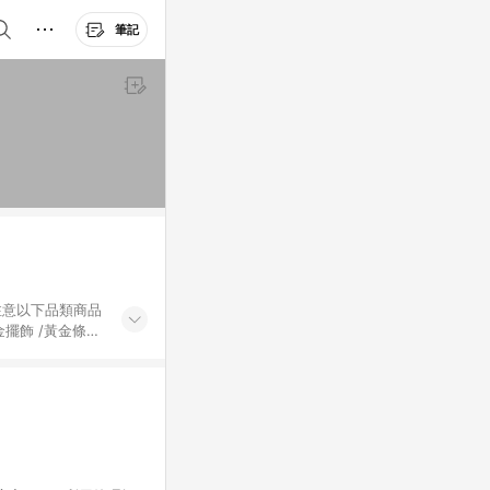
筆記
黃金擺飾 /黃金條
的購回饋活動享
除外) 3. 訂
轉賣不具回饋資
認定為準