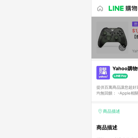
歷
$1
【
Ya
Yahoo購
提供百萬商品讓您超好逛，15
均無回饋： -Apple相
塊) [2023/2/10起適用] -電玩/遊戲/相機/單眼/鏡頭/拍立得 [2024/6/1起適用] -內接硬碟、外接硬碟、主機板/顯示卡
[2026/5/18起適用
Yahoo超贈點回饋者
商品描述
單回饋金額將扣除運費/
格： 如有相關事證認
商品描述