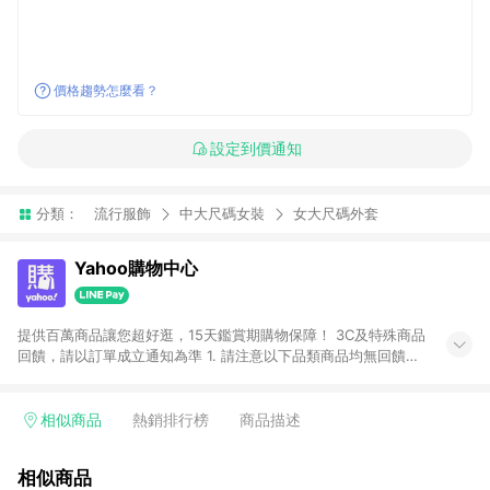
價格趨勢怎麼看？
設定到價通知
分類：
流行服飾
中大尺碼女裝
女大尺碼外套
Yahoo購物中心
提供百萬商品讓您超好逛，15天鑑賞期購物保障！ 3C及特殊商品
回饋，請以訂單成立通知為準 1. 請注意以下品類商品均無回饋：
-Apple相關商品/手機/票券/儲值金/虛擬點數 -黃金 (金幣 / 金條
/ 金元寶 /立體黃金 / 黃金擺飾 /黃金條塊) [2023/2/10起適用] -
電玩/遊戲/相機/單眼/鏡頭/拍立得 [2024/6/1起適用] -內接硬
相似商品
熱銷排行榜
商品描述
碟、外接硬碟、主機板/顯示卡[2026/5/18起適用] 2. 以下訂單將
不符合導購資格，亦不得使用點數紅包： - 點擊Yahoo奇摩APP
相似商品
的購回饋活動享Yahoo超贈點回饋者 - 購物中心商店之商品：商