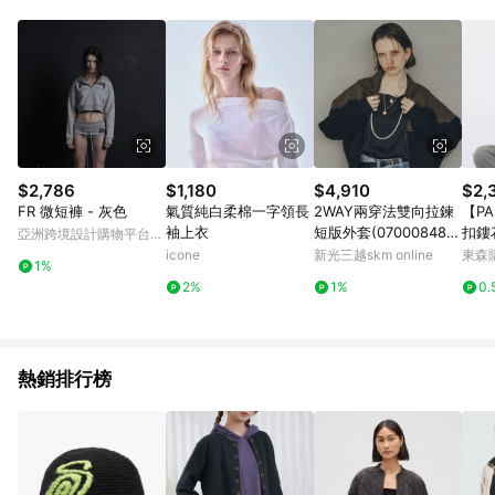
品賣場中有標示「商店」及顯示商店名稱者(指定活動店家除外)
3. 訂單回饋金額將扣除運費/購物金/超贈點/福利金/紅利折抵/折
價券等虛擬貨幣折抵 4. 大宗採購或批發轉賣不具回饋資格： 如
有相關事證認定您為大宗採購、批發轉賣而非最終消費使用者，
相關認定以Yahoo購物中心之認定為準
$2,786
$1,180
$4,910
$2,
FR 微短褲 - 灰色
氣質純白柔棉一字領長
2WAY兩穿法雙向拉鍊
【PA
袖上衣
短版外套(070008482
扣鏤
亞洲跨境設計購物平台
00) - YECCA VECCA
1/14
Pinkoi
icone
新光三越skm online
東森購
1%
2%
1%
0.
熱銷排行榜