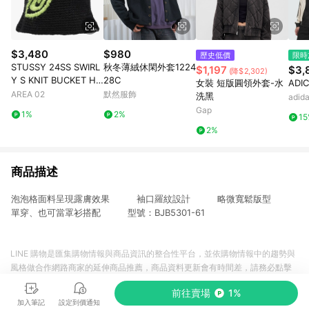
$3,480
$980
歷史低價
限時
STUSSY 24SS SWIRL
秋冬薄絨休閑外套1224
$1,197
$3,
(降$2,302)
Y S KNIT BUCKET HA
28C
女裝 短版圓領外套-水
ADI
T BLACK
AREA 02
默然服飾
洗黑
adi
Gap
1%
2%
1
2%
商品描述
泡泡格面料呈現露膚效果 袖口羅紋設計 略微寬鬆版型
單穿、也可當罩衫搭配 型號：BJB5301-61
LINE 購物是匯集購物情報與商品資訊的整合性平台，並依購物情報中的趨勢與
風格做合作網路商家的延伸商品推薦，商品資料更新會有時間差，請務必點擊
商品至各合作網路商家，確認現售價與購物條件，一切資訊以合作廠商網頁為
前往賣場
1%
準。
加入筆記
設定到價通知