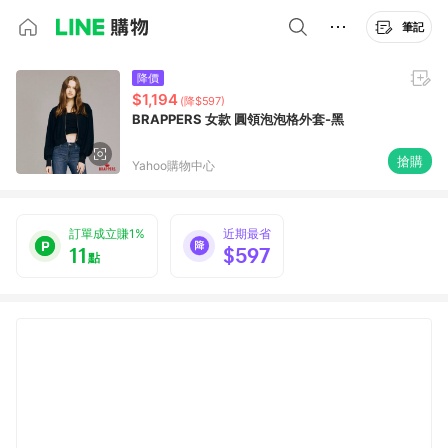
筆記
降價
$1,194
(降$597)
BRAPPERS 女款 圓領泡泡格外套-黑
搶購
Yahoo購物中心
訂單成立賺1%
近期最省
11
$597
點