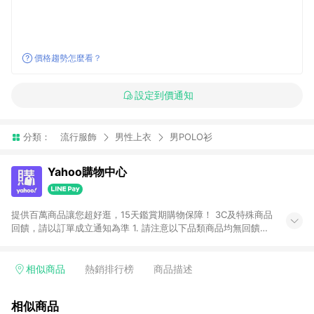
價格趨勢怎麼看？
設定到價通知
分類：
流行服飾
男性上衣
男POLO衫
Yahoo購物中心
提供百萬商品讓您超好逛，15天鑑賞期購物保障！ 3C及特殊商品
回饋，請以訂單成立通知為準 1. 請注意以下品類商品均無回饋：
-Apple相關商品/手機/票券/儲值金/虛擬點數 -黃金 (金幣 / 金條
/ 金元寶 /立體黃金 / 黃金擺飾 /黃金條塊) [2023/2/10起適用] -
電玩/遊戲/相機/單眼/鏡頭/拍立得 [2024/6/1起適用] -內接硬
相似商品
熱銷排行榜
商品描述
碟、外接硬碟、主機板/顯示卡[2026/5/18起適用] 2. 以下訂單將
不符合導購資格，亦不得使用點數紅包： - 點擊Yahoo奇摩APP
相似商品
的購回饋活動享Yahoo超贈點回饋者 - 購物中心商店之商品：商