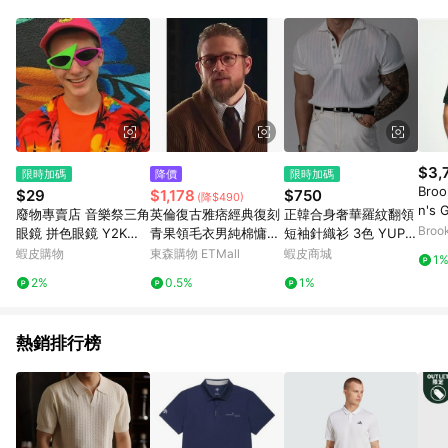
品賣場中有標示「商店」及顯示商店名稱者(指定活動店家除外)
3. 訂單回饋金額將扣除運費/購物金/超贈點/福利金/紅利折抵/折
價券等虛擬貨幣折抵 4. 大宗採購或批發轉賣不具回饋資格： 如
有相關事證認定您為大宗採購、批發轉賣而非最終消費使用者，
相關認定以Yahoo購物中心之認定為準
$3,
限時加碼
降價
限時加碼
Broo
$29
$1,178
$750
(降$490)
n's 
廢物專賣店 音樂祭三角
英倫復古雅痞經典復刻
正韓合身奢華羅紋翻領
g & T
Brook
眼鏡 拼色眼鏡 Y2K眼
青果領毛衣男純棉慵懶
短袖針織衫 3色 YUPPI
ma Po
鏡 千禧風眼鏡 賽博龐
百搭休閑針織開衫外套
E 預購商品 0609
蝦皮購物
東森購物 ETMall
蝦皮商城
1
Size
克眼鏡 嘻哈眼鏡 派對
2%
0.5%
1%
眼鏡 夜店眼鏡 電音派
對
熱銷排行榜