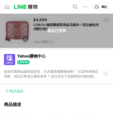
筆記
$4,699
COACH 鐵牌圓標馬車緹花織布ㄇ型拉鍊短夾
(橘粉X粉)
商品已停售
Yahoo購物中心
Yahoo購物中心
提供百萬商品讓您超好逛，15天鑑賞期購物保障！ 3C及特殊商品
回饋，請以訂單成立通知為準 1. 請注意以下品類商品均無回饋：
-Apple相關商品/手機/票券/儲值金/虛擬點數 -黃金 (金幣 / 金條
/ 金元寶 /立體黃金 / 黃金擺飾 /黃金條塊) [2023/2/10起適用] -
電玩/遊戲/相機/單眼/鏡頭/拍立得 [2024/6/1起適用] -內接硬
商品描述
碟、外接硬碟、主機板/顯示卡[2026/5/18起適用] 2. 以下訂單將
不符合導購資格，亦不得使用點數紅包： - 點擊Yahoo奇摩APP
商品描述
的購回饋活動享Yahoo超贈點回饋者 - 購物中心商店之商品：商
品賣場中有標示「商店」及顯示商店名稱者(指定活動店家除外)