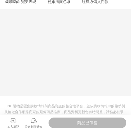
國際時尚 完美表現 粉嫩清爽色系 經典必備入門款
3. 訂單回饋金額將扣除運費/購物金/超贈點/福利金/紅利折抵/折
價券等虛擬貨幣折抵 4. 大宗採購或批發轉賣不具回饋資格： 如
有相關事證認定您為大宗採購、批發轉賣而非最終消費使用者，
相關認定以Yahoo購物中心之認定為準
LINE 購物是匯集購物情報與商品資訊的整合性平台，並依購物情報中的趨勢與
風格做合作網路商家的延伸商品推薦，商品資料更新會有時間差，請務必點擊
商品至各合作網路商家，確認現售價與購物條件，一切資訊以合作廠商網頁為
商品已停售
準。
加入筆記
設定到價通知