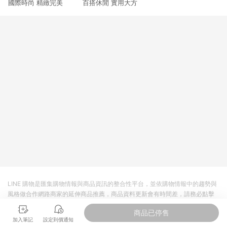
國際時尚 精緻完美 百搭休閒 實用大方
3. 訂單回饋金額將扣除運費/購物金/超贈點/福利金/紅利折抵/折
價券等虛擬貨幣折抵 4. 大宗採購或批發轉賣不具回饋資格： 如
有相關事證認定您為大宗採購、批發轉賣而非最終消費使用者，
相關認定以Yahoo購物中心之認定為準
LINE 購物是匯集購物情報與商品資訊的整合性平台，並依購物情報中的趨勢與
風格做合作網路商家的延伸商品推薦，商品資料更新會有時間差，請務必點擊
商品至各合作網路商家，確認現售價與購物條件，一切資訊以合作廠商網頁為
商品已停售
準。
加入筆記
設定到價通知