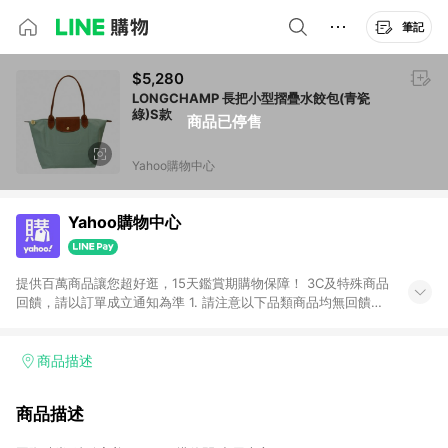
筆記
$5,280
LONGCHAMP 長把小型摺疊水餃包(青瓷
綠)S款
商品已停售
Yahoo購物中心
Yahoo購物中心
提供百萬商品讓您超好逛，15天鑑賞期購物保障！ 3C及特殊商品
回饋，請以訂單成立通知為準 1. 請注意以下品類商品均無回饋：
-Apple相關商品/手機/票券/儲值金/虛擬點數 -黃金 (金幣 / 金條
/ 金元寶 /立體黃金 / 黃金擺飾 /黃金條塊) [2023/2/10起適用] -
電玩/遊戲/相機/單眼/鏡頭/拍立得 [2024/6/1起適用] -內接硬
商品描述
碟、外接硬碟、主機板/顯示卡[2026/5/18起適用] 2. 以下訂單將
不符合導購資格，亦不得使用點數紅包： - 點擊Yahoo奇摩APP
商品描述
的購回饋活動享Yahoo超贈點回饋者 - 購物中心商店之商品：商
品賣場中有標示「商店」及顯示商店名稱者(指定活動店家除外)