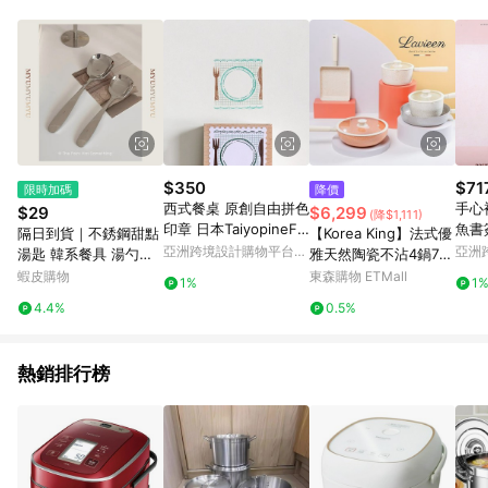
品賣場中有標示「商店」及顯示商店名稱者(指定活動店家除外)
3. 訂單回饋金額將扣除運費/購物金/超贈點/福利金/紅利折抵/折
價券等虛擬貨幣折抵 4. 大宗採購或批發轉賣不具回饋資格： 如
有相關事證認定您為大宗採購、批發轉賣而非最終消費使用者，
相關認定以Yahoo購物中心之認定為準
$350
$71
限時加碼
降價
西式餐桌 原創自由拼色
手心
$29
$6,299
(降$1,111)
印章 日本TaiyopineFin
魚書
隔日到貨｜不銹鋼甜點
【Korea King】法式優
eColor製造
亞洲跨境設計購物平台
亞洲
湯匙 韓系餐具 湯勺小
雅天然陶瓷不沾4鍋7件
Pinkoi
Pinko
勺子 不鏽鋼勺子 飯匙
組
蝦皮購物
東森購物 ETMall
1%
1
餐具組實用百搭｜MY
4.4%
0.5%
UMYU 沐慕家居 台灣
熱銷排行榜