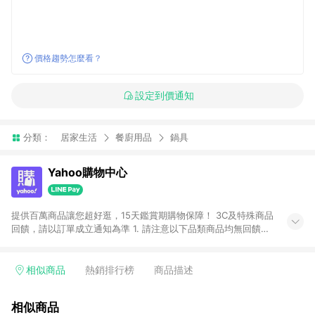
價格趨勢怎麼看？
設定到價通知
分類：
居家生活
餐廚用品
鍋具
Yahoo購物中心
提供百萬商品讓您超好逛，15天鑑賞期購物保障！ 3C及特殊商品
回饋，請以訂單成立通知為準 1. 請注意以下品類商品均無回饋：
-Apple相關商品/手機/票券/儲值金/虛擬點數 -黃金 (金幣 / 金條
/ 金元寶 /立體黃金 / 黃金擺飾 /黃金條塊) [2023/2/10起適用] -
電玩/遊戲/相機/單眼/鏡頭/拍立得 [2024/6/1起適用] -內接硬
相似商品
熱銷排行榜
商品描述
碟、外接硬碟、主機板/顯示卡[2026/5/18起適用] 2. 以下訂單將
不符合導購資格，亦不得使用點數紅包： - 點擊Yahoo奇摩APP
相似商品
的購回饋活動享Yahoo超贈點回饋者 - 購物中心商店之商品：商