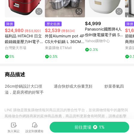
$4,999
降價
歷史低價
降價
Panasonic國際牌4人
$24,980
$2,539
$1,
(降$8,920)
(降$634)
份IH微電腦電子鍋 SR-
福利品 HITACHI 日立
外貿Aluminum pot 4P
節能
KT069
Yahoo購物中心
鍛鑄鐵釜壓力IH電子鍋
CS大中鋁鍋 L 36CM,4
商用
RZ-YW3000TR RZYW
0CM,42CM,45CM
銹鋼
台灣樂天市場
東森購物 ETMall
東森購
0.3%
3000TR
5%
0.5%
0.
商品描述
26cm炒鍋設計大口徑 適合快炒或大份量烹飪 炒菜香氣四
溢，是廚房裡的好幫手
LINE 購物是匯集購物情報與商品資訊的整合性平台，並依購物情報中的趨勢與
風格做合作網路商家的延伸商品推薦，商品資料更新會有時間差，請務必點擊
商品至各合作網路商家，確認現售價與購物條件，一切資訊以合作廠商網頁為
前往賣場
1%
準。
加入筆記
設定到價通知