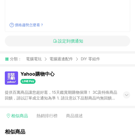
價格趨勢怎麼看？
設定到價通知
分類：
電腦電玩
電腦週邊配件
DIY 零組件
Yahoo購物中心
提供百萬商品讓您超好逛，15天鑑賞期購物保障！ 3C及特殊商品
回饋，請以訂單成立通知為準 1. 請注意以下品類商品均無回饋：
-Apple相關商品/手機/票券/儲值金/虛擬點數 -黃金 (金幣 / 金條
/ 金元寶 /立體黃金 / 黃金擺飾 /黃金條塊) [2023/2/10起適用] -
電玩/遊戲/相機/單眼/鏡頭/拍立得 [2024/6/1起適用] -內接硬
相似商品
熱銷排行榜
商品描述
碟、外接硬碟、主機板/顯示卡[2026/5/18起適用] 2. 以下訂單將
不符合導購資格，亦不得使用點數紅包： - 點擊Yahoo奇摩APP
相似商品
的購回饋活動享Yahoo超贈點回饋者 - 購物中心商店之商品：商