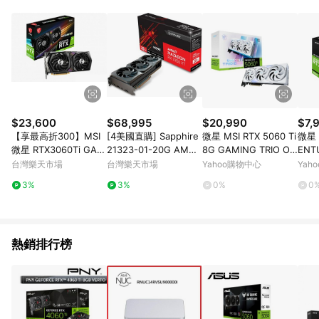
品賣場中有標示「商店」及顯示商店名稱者(指定活動店家除外)
3. 訂單回饋金額將扣除運費/購物金/超贈點/福利金/紅利折抵/折
價券等虛擬貨幣折抵 4. 大宗採購或批發轉賣不具回饋資格： 如
有相關事證認定您為大宗採購、批發轉賣而非最終消費使用者，
相關認定以Yahoo購物中心之認定為準
$23,600
$68,995
$20,990
$7,
【享最高折300】MSI
[4美國直購] Sapphire
微星 MSI RTX 5060 Ti
微星 
微星 RTX3060Ti GAM
21323-01-20G AMD
8G GAMING TRIO OC
ENT
ING 8G LHR 顯示卡
Radeon RX 7900 XT
WHITE 顯示卡(白)
顯示
台灣樂天市場
台灣樂天市場
Yahoo購物中心
Yah
Gaming Graphics Car
3%
3%
0%
0
d with 20GB GDDR6,
AMD RDNA 3, Black
熱銷排行榜