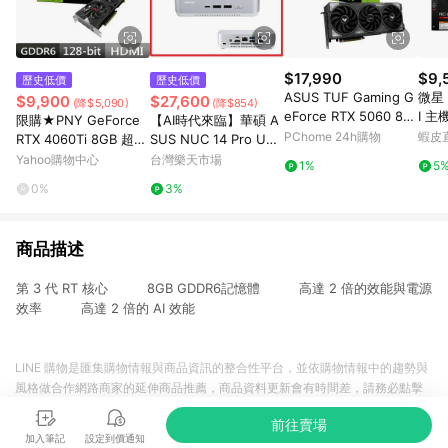
$17,990
$9,
歷史低價
歷史低價
ASUS TUF Gaming G
微星 
$9,900
$27,600
(降$5,090)
(降$854)
eForce RTX 5060 8G
I 主
限購★PNY GeForce
【AI時代來臨】華碩 A
B GDDR7 OC 顯示卡
優惠
PChome 24h購物
蝦皮
RTX 4060Ti 8GB 超頻
SUS NUC 14 Pro U9 1
雙風扇 VERTO款 VCG
85H 迷你電腦 準系統
Yahoo購物中心
台灣樂天市場
1%
5
4060T8DFXPB1-O 顯
Ultra 9 185H/硬碟,記
0%
3%
示卡RTX4060Ti
憶體,系統選購(RNUC1
4RVSU900000I)(L6)
商品描述
第 3 代 RT 核心 8GB GDDR6記憶體 高達 2 倍的效能與電源
效率 高達 2 倍的 AI 效能
LINE 購物是匯集購物情報與商品資訊的整合性平台，並依購物情報中的趨勢與
風格做合作網路商家的延伸商品推薦，商品資料更新會有時間差，請務必點擊
商品至各合作網路商家，確認現售價與購物條件，一切資訊以合作廠商網頁為
前往賣場
準。
加入筆記
設定到價通知