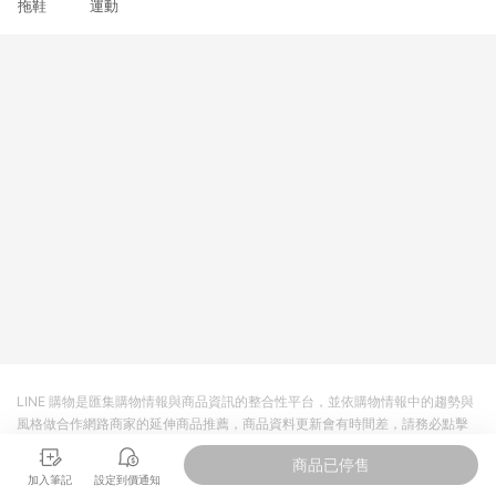
拖鞋 運動
3. 訂單回饋金額將扣除運費/購物金/超贈點/福利金/紅利折抵/折
價券等虛擬貨幣折抵 4. 大宗採購或批發轉賣不具回饋資格： 如
有相關事證認定您為大宗採購、批發轉賣而非最終消費使用者，
相關認定以Yahoo購物中心之認定為準
LINE 購物是匯集購物情報與商品資訊的整合性平台，並依購物情報中的趨勢與
風格做合作網路商家的延伸商品推薦，商品資料更新會有時間差，請務必點擊
商品至各合作網路商家，確認現售價與購物條件，一切資訊以合作廠商網頁為
商品已停售
準。
加入筆記
設定到價通知