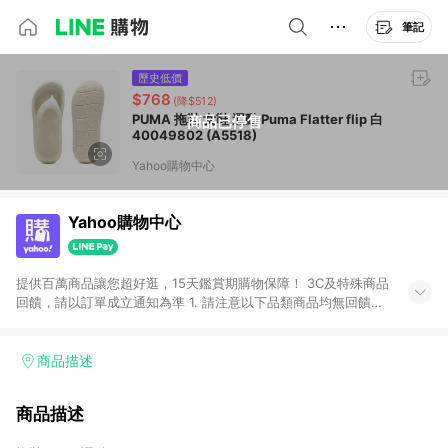
筆記
歷史低價
$768
(降$512)
PUMA 拖鞋 女鞋 運動 Puma Flatter flip 白
商品已停售
40049802 (A5518)
Yahoo購物中心
Yahoo購物中心
提供百萬商品讓您超好逛，15天鑑賞期購物保障！ 3C及特殊商品
回饋，請以訂單成立通知為準 1. 請注意以下品類商品均無回饋：
-Apple相關商品/手機/票券/儲值金/虛擬點數 -黃金 (金幣 / 金條
/ 金元寶 /立體黃金 / 黃金擺飾 /黃金條塊) [2023/2/10起適用] -
電玩/遊戲/相機/單眼/鏡頭/拍立得 [2024/6/1起適用] -內接硬
商品描述
碟、外接硬碟、主機板/顯示卡[2026/5/18起適用] 2. 以下訂單將
不符合導購資格，亦不得使用點數紅包： - 點擊Yahoo奇摩APP
商品描述
的購回饋活動享Yahoo超贈點回饋者 - 購物中心商店之商品：商
品賣場中有標示「商店」及顯示商店名稱者(指定活動店家除外)