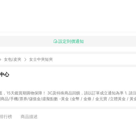
設定到價通知
女包/皮夾
女士中夾短夾
物中心
天鑑賞期購物保障！ 3C及特殊商品回饋，請以訂單成立通知為準 1. 請注意以下品類商品
關商品/手機/票券/儲值金/虛擬點數 -黃金 (金幣 / 金條 / 金元寶 /立體黃金 / 
] 2. 以下訂單將不符合導購資格，亦不得使用點數紅包： - 點擊Yahoo奇摩APP
 - 購物中心商店之商品：商品賣場中有標示「商店」及顯示商店名稱者(指定活動店家
排行榜
商品描述
購物金/超贈點/福利金/紅利折抵/折價券等虛擬貨幣折抵 4. 大宗採購或批發
定您為大宗採購、批發轉賣而非最終消費使用者，相關認定以Yahoo購物中心之