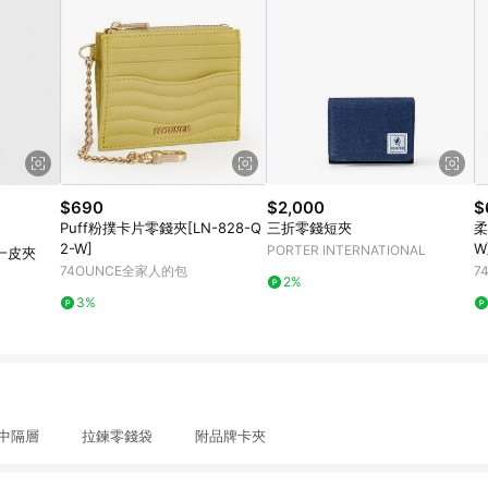
$690
$2,000
$
Puff粉撲卡片零錢夾[LN-828-Q
三折零錢短夾
柔
2-W]
W
PORTER INTERNATIONAL
合一皮夾
74OUNCE全家人的包
7
2%
3%
票中隔層 拉鍊零錢袋 附品牌卡夾