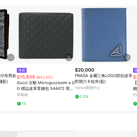
$20,000
降價
O牛仔布男款
PRADA 金屬三角LOGO防刮皮革
$15,809
$
(降$2,605)
淺藍)
對開六卡短夾(藍)
Gucci 古馳 Microguccissim a G
【
Yahoo購物中心
G 標誌皮革零錢包 544472 黑
錢
色-錢包
草莓網
P
0.3%
1%