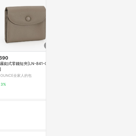
690
$1,950
降價
霧釦式零錢短夾[LN-841-Q3-
[人氣精選]POR
$22,700
(降$2,300)
]
ONAL - 雙
YSL SAINT LAURENT Cassand
(多款任選)
4OUNCE全家人的包
Yahoo購物中
re 荔枝皮 皮革 三折開釦 短夾 卡
夾 零錢包 黑色 金色 403943
Yahoo購物中心
3%
1%
0.3%