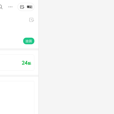
筆記
搶購
24
點