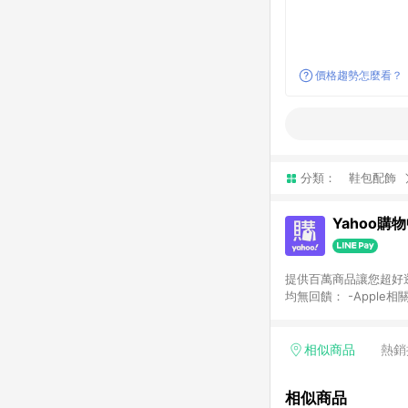
價格趨勢怎麼看？
分類：
鞋包配飾
Yahoo購
提供百萬商品讓您超好逛，15
均無回饋： -Apple相
塊) [2023/2/10起適用] -電玩/遊戲/相機/單眼/鏡頭/拍立得 [2024/6/1起適用] -內接硬碟、外接硬碟、主機板/顯示卡
[2026/5/18起適用
Yahoo超贈點回饋者
相似商品
熱銷
單回饋金額將扣除運費/
格： 如有相關事證認
相似商品