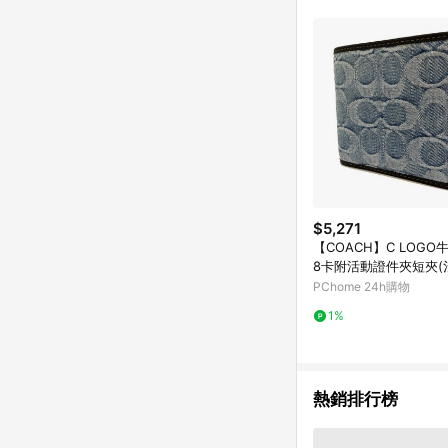
$5,271
【COACH】C LOG
8卡附活動證件夾短夾(
PChome 24h購物
1%
熱銷排行榜