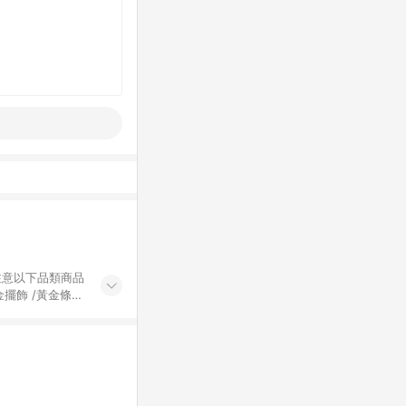
黃金擺飾 /黃金條
的購回饋活動享
除外) 3. 訂
轉賣不具回饋資
認定為準