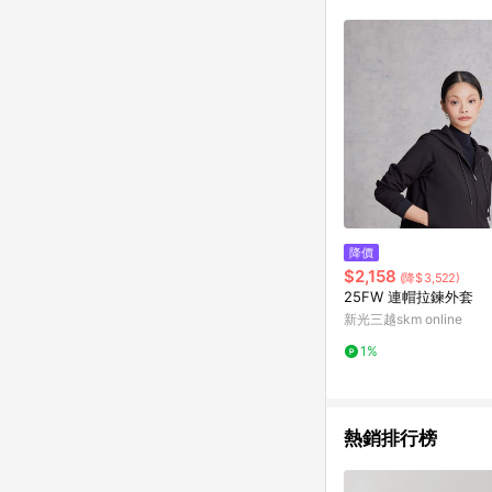
降價
$2,158
(降$3,522)
25FW 連帽拉鍊外套
新光三越skm online
1%
熱銷排行榜