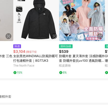
降價
限時加碼
$3,104
$539
$
(降$776)
外套 三色
女款黑色WINDWALL防風防曬可
防曬外套 夏天薄外套 涼感防曬外
G
打包連帽外套｜8G77JK3
套 防曬外套抗uv100 透氣防曬衣
珊
女 連帽防曬外套 抗uv防曬外套
布
The North Face
蝦皮購物
蝦
遮陽外套 騎車外套
15%
6%
帽外套