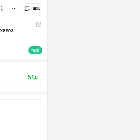
筆記
X8E93
搶購
51
點