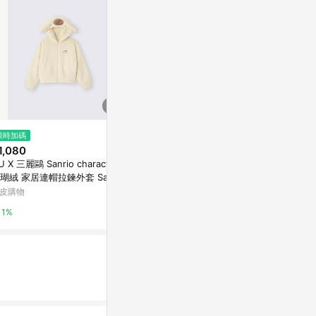
限時加碼
降價
限時加碼
1,080
$2,380
$999
(降$2,400)
U X 三麗鷗 Sanrio characters
non-stop 輕量防曬抽繩連帽外
涼感．抗UV
瑚絨 家居連帽拉鍊外套 Sanrio
套-2色
帽外套
丁狗
皮購物
non-stop
OB嚴選
1%
3%
10%