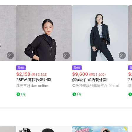
降價
降價
$2,158
$9,600
$
(降$3,522)
(降$3,200)
25FW 連帽拉鍊外套
解構兩件式西裝外套
2
新光三越skm online
亞洲跨境設計購物平台 Pinkoi
新
1%
1%