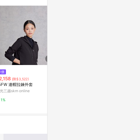
$15,880
$7,818
降價
Hamcus SS24 DUSZEN TM / R
日系復古 / 
2,158
(降$3,522)
oaming Peddler Hooded Pullo
拼接撞色
5FW 連帽拉鍊外套
ver 帽T ZM00524-1 MG
PChome 24h購物
亞洲跨境設計購物
光三越skm online
1%
1%
1%