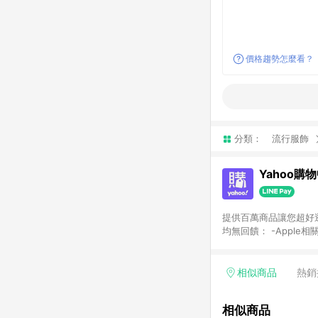
價格趨勢怎麼看？
分類：
流行服飾
Yahoo購
提供百萬商品讓您超好逛，15
均無回饋： -Apple相
塊) [2023/2/10起適用] -電玩/遊戲/相機/單眼/鏡頭/拍立得 [2024/6/1起適用] -內接硬碟、外接硬碟、主機板/顯示卡
[2026/5/18起適用
Yahoo超贈點回饋者
相似商品
熱銷
單回饋金額將扣除運費/
格： 如有相關事證認
相似商品