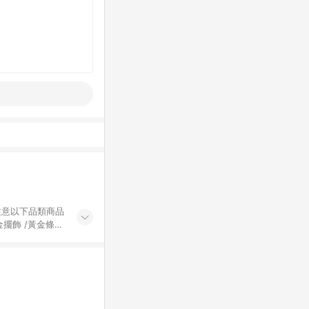
黃金擺飾 /黃金條
的購回饋活動享
除外) 3. 訂
轉賣不具回饋資
認定為準