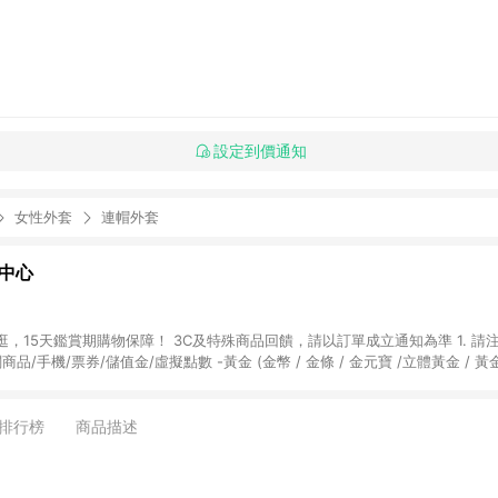
設定到價通知
女性外套
連帽外套
物中心
天鑑賞期購物保障！ 3C及特殊商品回饋，請以訂單成立通知為準 1. 請注意以下品類商品
關商品/手機/票券/儲值金/虛擬點數 -黃金 (金幣 / 金條 / 金元寶 /立體黃金 / 
] 2. 以下訂單將不符合導購資格，亦不得使用點數紅包： - 點擊Yahoo奇摩APP
 - 購物中心商店之商品：商品賣場中有標示「商店」及顯示商店名稱者(指定活動店家
排行榜
商品描述
購物金/超贈點/福利金/紅利折抵/折價券等虛擬貨幣折抵 4. 大宗採購或批發
定您為大宗採購、批發轉賣而非最終消費使用者，相關認定以Yahoo購物中心之