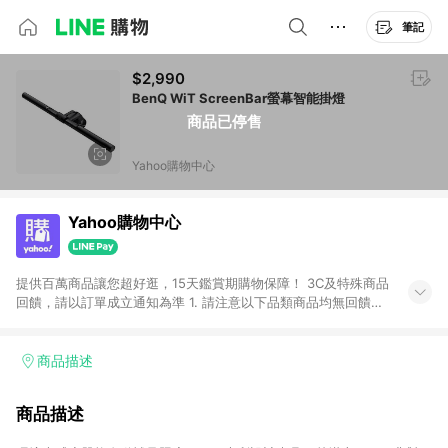
筆記
$2,990
BenQ WiT ScreenBar螢幕智能掛燈
商品已停售
Yahoo購物中心
Yahoo購物中心
提供百萬商品讓您超好逛，15天鑑賞期購物保障！ 3C及特殊商品
回饋，請以訂單成立通知為準 1. 請注意以下品類商品均無回饋：
-Apple相關商品/手機/票券/儲值金/虛擬點數 -黃金 (金幣 / 金條
/ 金元寶 /立體黃金 / 黃金擺飾 /黃金條塊) [2023/2/10起適用] -
電玩/遊戲/相機/單眼/鏡頭/拍立得 [2024/6/1起適用] -內接硬
商品描述
碟、外接硬碟、主機板/顯示卡[2026/5/18起適用] 2. 以下訂單將
不符合導購資格，亦不得使用點數紅包： - 點擊Yahoo奇摩APP
商品描述
的購回饋活動享Yahoo超贈點回饋者 - 購物中心商店之商品：商
品賣場中有標示「商店」及顯示商店名稱者(指定活動店家除外)