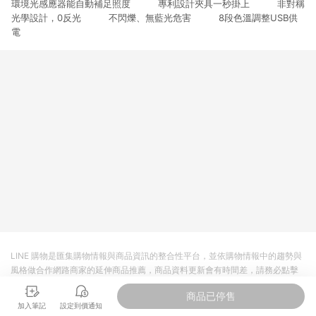
環境光感應器能自動補足照度 專利設計夾具一秒掛上 非對稱
3. 訂單回饋金額將扣除運費/購物金/超贈點/福利金/紅利折抵/折
價券等虛擬貨幣折抵 4. 大宗採購或批發轉賣不具回饋資格： 如
光學設計，0反光 不閃爍、無藍光危害 8段色溫調整USB供
有相關事證認定您為大宗採購、批發轉賣而非最終消費使用者，
電
相關認定以Yahoo購物中心之認定為準
LINE 購物是匯集購物情報與商品資訊的整合性平台，並依購物情報中的趨勢與
風格做合作網路商家的延伸商品推薦，商品資料更新會有時間差，請務必點擊
商品至各合作網路商家，確認現售價與購物條件，一切資訊以合作廠商網頁為
商品已停售
準。
加入筆記
設定到價通知