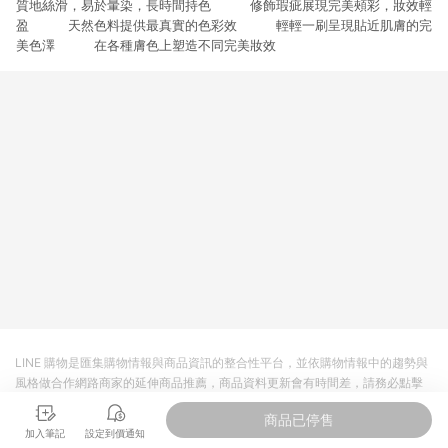
質地絲滑，易於暈染，長時間持色 修飾瑕疵展現完美頰彩，妝效輕
3. 訂單回饋金額將扣除運費/購物金/超贈點/福利金/紅利折抵/折
價券等虛擬貨幣折抵 4. 大宗採購或批發轉賣不具回饋資格： 如
盈 天然色料提供最真實的色彩效 輕輕一刷呈現貼近肌膚的完
有相關事證認定您為大宗採購、批發轉賣而非最終消費使用者，
美色澤 在各種膚色上塑造不同完美妝效
相關認定以Yahoo購物中心之認定為準
LINE 購物是匯集購物情報與商品資訊的整合性平台，並依購物情報中的趨勢與
風格做合作網路商家的延伸商品推薦，商品資料更新會有時間差，請務必點擊
商品至各合作網路商家，確認現售價與購物條件，一切資訊以合作廠商網頁為
商品已停售
準。
加入筆記
設定到價通知