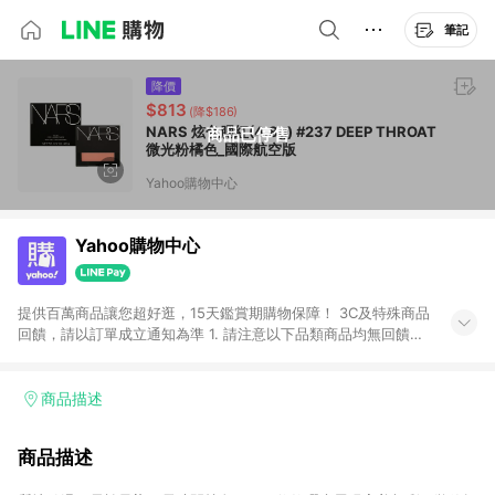
筆記
降價
$813
(降$186)
NARS 炫色腮紅(4.8g) #237 DEEP THROAT
商品已停售
微光粉橘色_國際航空版
Yahoo購物中心
Yahoo購物中心
提供百萬商品讓您超好逛，15天鑑賞期購物保障！ 3C及特殊商品
回饋，請以訂單成立通知為準 1. 請注意以下品類商品均無回饋：
-Apple相關商品/手機/票券/儲值金/虛擬點數 -黃金 (金幣 / 金條
/ 金元寶 /立體黃金 / 黃金擺飾 /黃金條塊) [2023/2/10起適用] -
電玩/遊戲/相機/單眼/鏡頭/拍立得 [2024/6/1起適用] -內接硬
商品描述
碟、外接硬碟、主機板/顯示卡[2026/5/18起適用] 2. 以下訂單將
不符合導購資格，亦不得使用點數紅包： - 點擊Yahoo奇摩APP
商品描述
的購回饋活動享Yahoo超贈點回饋者 - 購物中心商店之商品：商
品賣場中有標示「商店」及顯示商店名稱者(指定活動店家除外)