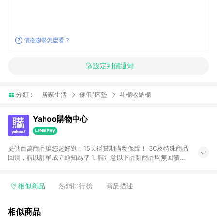
價格趨勢怎麼看？
設定到價通知
分類：
居家生活
傢俱/床墊
斗櫃收納櫃
Yahoo購物中心
提供百萬商品讓您超好逛，15天鑑賞期購物保障！ 3C及特殊商品
回饋，請以訂單成立通知為準 1. 請注意以下品類商品均無回饋：
-Apple相關商品/手機/票券/儲值金/虛擬點數 -黃金 (金幣 / 金條
/ 金元寶 /立體黃金 / 黃金擺飾 /黃金條塊) [2023/2/10起適用] -
電玩/遊戲/相機/單眼/鏡頭/拍立得 [2024/6/1起適用] -內接硬
相似商品
熱銷排行榜
商品描述
碟、外接硬碟、主機板/顯示卡[2026/5/18起適用] 2. 以下訂單將
不符合導購資格，亦不得使用點數紅包： - 點擊Yahoo奇摩APP
相似商品
的購回饋活動享Yahoo超贈點回饋者 - 購物中心商店之商品：商