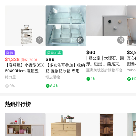
品賣場中有標示「商店」及顯示商店名稱者(指定活動店家除外)
3. 訂單回饋金額將扣除運費/購物金/超贈點/福利金/紅利折抵/折
價券等虛擬貨幣折抵 4. 大宗採購或批發轉賣不具回饋資格： 如
有相關事證認定您為大宗採購、批發轉賣而非最終消費使用者，
相關認定以Yahoo購物中心之認定為準
$60
$3,
降價
限時加碼
| 辦公室 | 大理石。圓
真心
$1,328
$89
(降$1,700)
形。磁鐵 。燕尾夾。迴
摺疊
【客尊屋】小資型35X
【多功能可疊加】收納
紋針。單入。六入
納箱
亞洲跨境設計購物平台
Yah
60X90Hcm 電鍍五層
籃 置物籃冰箱 專用保
1)
Pinkoi
架
鮮盒 收納盒 儲存盒 冷
特力屋
蝦皮購物
1%
1
藏冷凍盒 抽屜式鷄蛋
0%
8.4%
蔬菜整理盒 儲物 整理
盒 儲物箱
熱銷排行榜