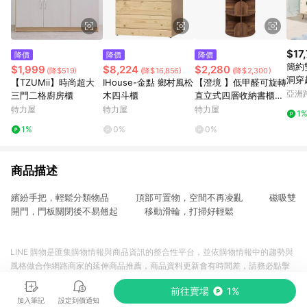
$17
降價
降價
降價
簡約
$1,999
$8,224
$2,280
(降$519)
(降$16,856)
(降$2,300)
洞穿
【TZUMii】時尚超大
IHouse-金點 鄉村風松
【澄境 】低甲醛可旋轉
亞洲
三門二格廚房櫃
木四斗櫃
直立式四層收納書櫃集
Pinko
成木紋
特力屋
特力屋
特力屋
1
1%
0%
0%
商品描述
繽紛手把，輕鬆分類物品 頂部可置物，空間不再凌亂 磁吸雙
開門，門板關閉後不易翹起 移動滑輪，打掃好輕鬆
LINE 購物是匯集購物情報與商品資訊的整合性平台，並依購物情報中的趨勢與
風格做合作網路商家的延伸商品推薦，商品資料更新會有時間差，請務必點擊
商品至各合作網路商家，確認現售價與購物條件，一切資訊以合作廠商網頁為
前往賣場
1%
準。
加入筆記
設定到價通知