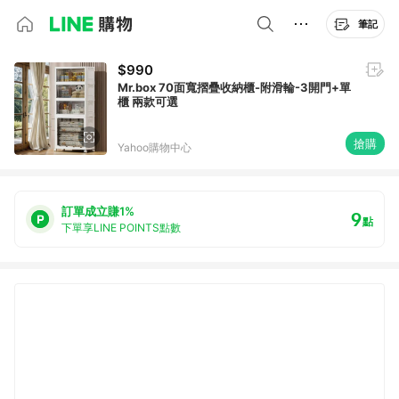
筆記
$990
Mr.box 70面寬摺疊收納櫃-附滑輪-3開門+單
櫃 兩款可選
搶購
Yahoo購物中心
訂單成立賺1%
9
點
下單享LINE POINTS點數