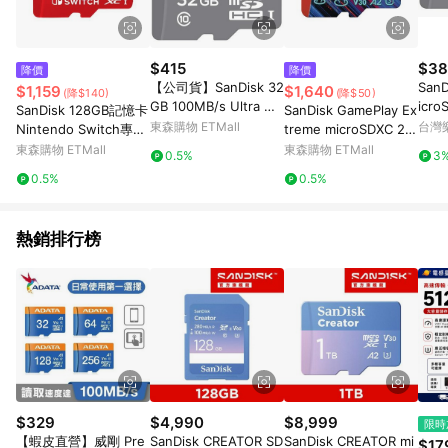
$415
$38
降價
降價
【公司貨】SanDisk 32
SanD
$1,159
$1,640
(降$140)
(降$50)
GB 100MB/s Ultra mi
icro
SanDisk 128GB記憶卡
SanDisk GamePlay Ex
croSDHC TF UHS-I 記
MB/
東森購物 ETMall
台灣
Nintendo Switch專用
treme microSDXC 25
憶卡(白卡)
icro
microSDXC UHS-I(U
6GB 手機和電競掌機遊
東森購物 ETMall
東森購物 ETMall
0.5%
3
HS-I 
3)
戲記憶卡 公司貨
0.5%
0.5%
廠包
PP
熱銷排行榜
$329
$4,990
$8,999
限時
【蝦皮直營】威剛 Pre
SanDisk CREATOR SD
SanDisk CREATOR mi
$17