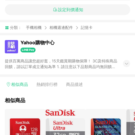
設定到價通知
分類：
手機相機
相機週邊配件
記憶卡
Yahoo購物中心
提供百萬商品讓您超好逛，15天鑑賞期購物保障！ 3C及特殊商品
回饋，請以訂單成立通知為準 1. 請注意以下品類商品均無回饋：
-Apple相關商品/手機/票券/儲值金/虛擬點數 -黃金 (金幣 / 金條
/ 金元寶 /立體黃金 / 黃金擺飾 /黃金條塊) [2023/2/10起適用] -
電玩/遊戲/相機/單眼/鏡頭/拍立得 [2024/6/1起適用] -內接硬
相似商品
熱銷排行榜
商品描述
碟、外接硬碟、主機板/顯示卡[2026/5/18起適用] 2. 以下訂單將
不符合導購資格，亦不得使用點數紅包： - 點擊Yahoo奇摩APP
相似商品
的購回饋活動享Yahoo超贈點回饋者 - 購物中心商店之商品：商
品賣場中有標示「商店」及顯示商店名稱者(指定活動店家除外)
3. 訂單回饋金額將扣除運費/購物金/超贈點/福利金/紅利折抵/折
價券等虛擬貨幣折抵 4. 大宗採購或批發轉賣不具回饋資格： 如
有相關事證認定您為大宗採購、批發轉賣而非最終消費使用者，
相關認定以Yahoo購物中心之認定為準