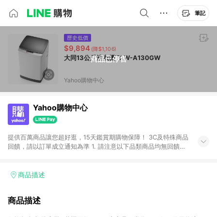
筆記
歷史低價
$9,894
(降$1,106)
大同13公斤洗衣機TAW-A130GW
商品已停售
Yahoo購物中心
Yahoo購物中心
提供百萬商品讓您超好逛，15天鑑賞期購物保障！ 3C及特殊商品
回饋，請以訂單成立通知為準 1. 請注意以下品類商品均無回饋：
-Apple相關商品/手機/票券/儲值金/虛擬點數 -黃金 (金幣 / 金條
/ 金元寶 /立體黃金 / 黃金擺飾 /黃金條塊) [2023/2/10起適用] -
電玩/遊戲/相機/單眼/鏡頭/拍立得 [2024/6/1起適用] -內接硬
商品描述
碟、外接硬碟、主機板/顯示卡[2026/5/18起適用] 2. 以下訂單將
不符合導購資格，亦不得使用點數紅包： - 點擊Yahoo奇摩APP
商品描述
的購回饋活動享Yahoo超贈點回饋者 - 購物中心商店之商品：商
品賣場中有標示「商店」及顯示商店名稱者(指定活動店家除外)