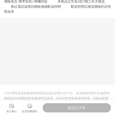
價格包含 標準安裝+舊機回收 本商品正常為3至7個工作天物流
3. 訂單回饋金額將扣除運費/購物金/超贈點/福利金/紅利折抵/折
價券等虛擬貨幣折抵 4. 大宗採購或批發轉賣不具回饋資格： 如
會以電話或簡訊聯絡後續配送時間 配送時間以物流聯絡約定時
有相關事證認定您為大宗採購、批發轉賣而非最終消費使用者，
間為準
相關認定以Yahoo購物中心之認定為準
LINE 購物是匯集購物情報與商品資訊的整合性平台，並依購物情報中的趨勢與
風格做合作網路商家的延伸商品推薦，商品資料更新會有時間差，請務必點擊
商品至各合作網路商家，確認現售價與購物條件，一切資訊以合作廠商網頁為
商品已停售
準。
加入筆記
設定到價通知