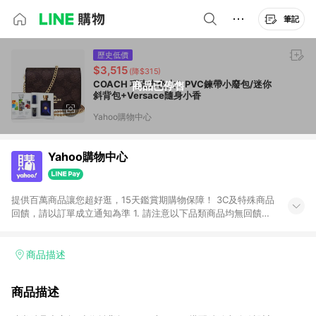
筆記
歷史低價
$3,515
(降$315)
COACH 巧克力色大C PVC鍊帶小廢包/迷你
商品已停售
斜背包+Versace隨身小香
Yahoo購物中心
Yahoo購物中心
提供百萬商品讓您超好逛，15天鑑賞期購物保障！ 3C及特殊商品
回饋，請以訂單成立通知為準 1. 請注意以下品類商品均無回饋：
-Apple相關商品/手機/票券/儲值金/虛擬點數 -黃金 (金幣 / 金條
/ 金元寶 /立體黃金 / 黃金擺飾 /黃金條塊) [2023/2/10起適用] -
電玩/遊戲/相機/單眼/鏡頭/拍立得 [2024/6/1起適用] -內接硬
商品描述
碟、外接硬碟、主機板/顯示卡[2026/5/18起適用] 2. 以下訂單將
不符合導購資格，亦不得使用點數紅包： - 點擊Yahoo奇摩APP
商品描述
的購回饋活動享Yahoo超贈點回饋者 - 購物中心商店之商品：商
品賣場中有標示「商店」及顯示商店名稱者(指定活動店家除外)