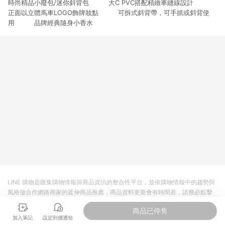
時尚精品小廢包/迷你斜背包 大C PVC搭配精緻車縫線設計
3. 訂單回饋金額將扣除運費/購物金/超贈點/福利金/紅利折抵/折
價券等虛擬貨幣折抵 4. 大宗採購或批發轉賣不具回饋資格： 如
正面以立體馬車LOGO飾牌妝點 可拆式斜背帶，可手抓或斜背使
有相關事證認定您為大宗採購、批發轉賣而非最終消費使用者，
用 品牌經典隨身小香水
相關認定以Yahoo購物中心之認定為準
LINE 購物是匯集購物情報與商品資訊的整合性平台，並依購物情報中的趨勢與
風格做合作網路商家的延伸商品推薦，商品資料更新會有時間差，請務必點擊
商品至各合作網路商家，確認現售價與購物條件，一切資訊以合作廠商網頁為
商品已停售
準。
加入筆記
設定到價通知