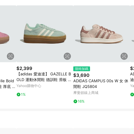
$2,399
$
限時加碼
【adidas 愛迪達】 GAZELLE B
A
$3,690
OLD 運動休閒鞋 德訓鞋 滑板 復
迪
lle Bold
ADIDAS CAMPUS 00s W 女 休
古 厚底鞋 女 - Originals JS390
運
Yahoo購物中心
Y
鞋 厚底 麂
閒鞋 JQ5804
2
W
0]
摩曼頓線上商城
1%
16%