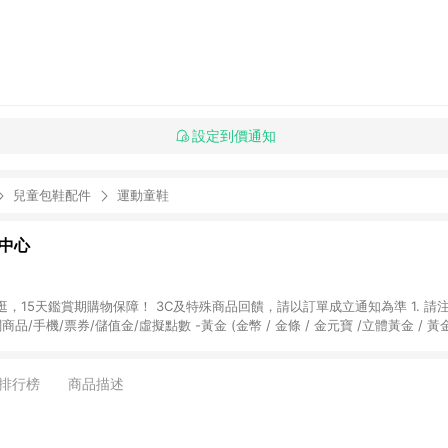
設定到價通知
兒童包鞋配件
運動童鞋
物中心
天鑑賞期購物保障！ 3C及特殊商品回饋，請以訂單成立通知為準 1. 請注意以下品類商品
關商品/手機/票券/儲值金/虛擬點數 -黃金 (金幣 / 金條 / 金元寶 /立體黃金 / 
] 2. 以下訂單將不符合導購資格，亦不得使用點數紅包： - 點擊Yahoo奇摩APP
 - 購物中心商店之商品：商品賣場中有標示「商店」及顯示商店名稱者(指定活動店家
排行榜
商品描述
購物金/超贈點/福利金/紅利折抵/折價券等虛擬貨幣折抵 4. 大宗採購或批發
定您為大宗採購、批發轉賣而非最終消費使用者，相關認定以Yahoo購物中心之