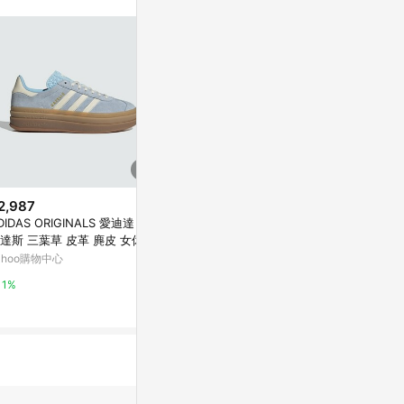
2,987
$2,299
限時加碼
DIDAS ORIGINALS 愛迪達 阿
【adidas 愛
$3,690
達斯 三葉草 皮革 麂皮 女休閒
S X MINEC
Kixpress-Adidas 愛迪達 Camp
動鞋-藍白色 GAZELLE BOLD
鞋 - Original
ahoo購物中心
Yahoo購物中
us 00s W 女 運動休閒鞋 復古鞋
-JQ7776
滑板風格 麂皮 綠 米白 [JI2753]
萬家福線上購物
1%
1%
1%