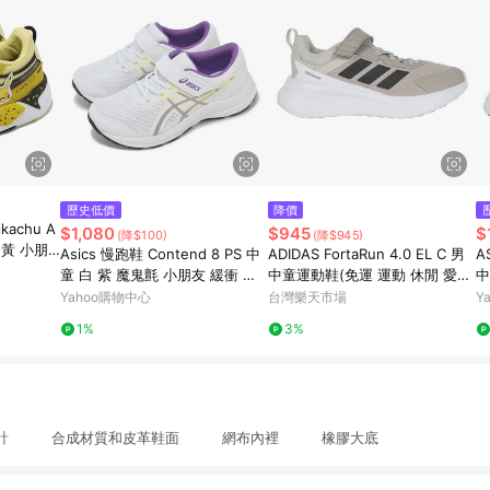
歷史低價
降價
kachu A
$1,080
$945
$
(降$100)
(降$945)
 黃 小朋
Asics 慢跑鞋 Contend 8 PS 中
ADIDAS FortaRun 4.0 EL C 男
A
童 白 紫 魔鬼氈 小朋友 緩衝 運
中童運動鞋(免運 運動 休閒 愛迪
中
動鞋 亞瑟士 1014A258106
達「JQ5197」≡排汗專家≡
7
Yahoo購物中心
台灣樂天市場
Y
1%
3%
計 合成材質和皮革鞋面 網布內裡 橡膠大底