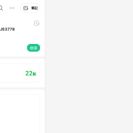
筆記
 JS3778
搶購
22
點