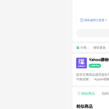
價格趨勢怎麼看？
分類：
婦幼童裝
Yahoo購
提供百萬商品讓您超好逛，15
均無回饋： -Apple相
塊) [2023/2/10起適用] -電玩/遊戲/相機/單眼/鏡頭/拍立得 [2024/6/1起適用] -內接硬碟、外接硬碟、主機板/顯示卡
[2026/5/18起適用
Yahoo超贈點回饋者
相似商品
熱銷
單回饋金額將扣除運費/
格： 如有相關事證認
相似商品