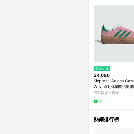
限時加碼
$4,090
Kixpress-Adidas Gaze
W 女 運動休閒鞋 德訓
皮 穿搭 粉紅 綠 [IE042
萬家福線上購物
1%
熱銷排行榜