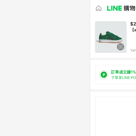
$2
【a
Ya
訂單成立賺1%
下單享LINE P