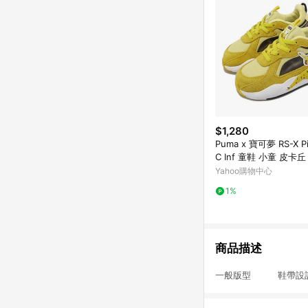
$1,280
Puma x 寶可夢 RS-X Pi
C Inf 童鞋 小童 皮卡丘
友 聯名 38956301
Yahoo購物中心
1%
商品描述
一般版型 鞋帶設