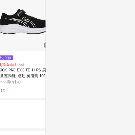
歷史低價
歷史低價
降價
1,155
$1,180
$500
(降$384)
(降$100)
(降$190
SICS PRE EXCITE 11 PS 男女
Asics 慢跑鞋 Jolt 4 PS 中童 深
兒童鞋 休閒鞋
童運動鞋-運動 魔鬼氈 1014A3
藍 粉 魔鬼氈 緩衝 小朋友 運動鞋
B1120
5-001 黑灰白
亞瑟士 1014A299402
ahoo購物中心
Yahoo購物中心
東森購物 ETMa
1%
1%
0.5%