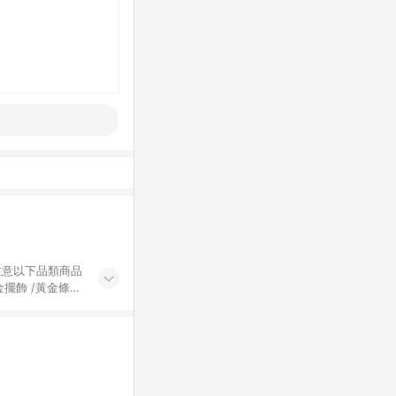
黃金擺飾 /黃金條
的購回饋活動享
除外) 3. 訂
轉賣不具回饋資
認定為準