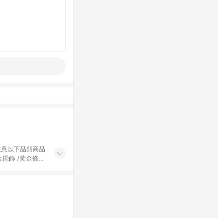
黃金擺飾 /黃金條
的購回饋活動享
除外) 3. 訂
轉賣不具回饋資
認定為準