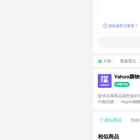
價格趨勢怎麼看？
分類：
電腦電玩
Yahoo購
提供百萬商品讓您超好逛，15
均無回饋： -Apple相
塊) [2023/2/10起適用] -電玩/遊戲/相機/單眼/鏡頭/拍立得 [2024/6/1起適用] -內接硬碟、外接硬碟、主機板/顯示卡
[2026/5/18起適用
Yahoo超贈點回饋者
相似商品
熱銷
單回饋金額將扣除運費/
格： 如有相關事證認
相似商品