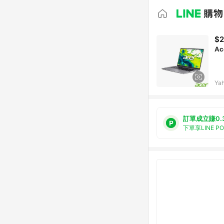
$2
Ac
Ya
訂單成立賺0.
下單享LINE P