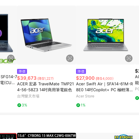
$
降價
降價
 SFG14-7
A
$39,673
$27,900
(降$1,227)
(降$4,000)
筆電(CU5-
能
ACER 宏碁 TravelMate TMP21
Acer Swift Air｜SFA14-61M-R
n11)
B
P
4-56-58Z3 14吋商用筆電銀色
8E0 14吋Copilot+ PC 極輕薄筆
電(Windows 11 Home/R5-330/
台灣樂天市場
Acer Store
16G/512G)
3%
1%