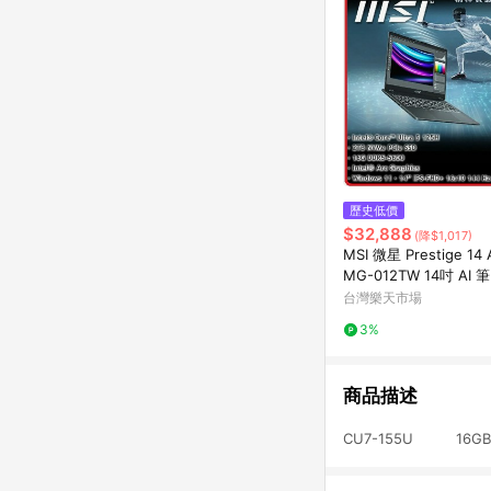
歷史低價
$32,888
(降$1,017)
MSI 微星 Prestige 14 A
MG-012TW 14吋 AI 筆電
Core Ultra 5 125H/16
台灣樂天市場
D/W11/FHD+/14
3%
商品描述
CU7-155U 16GB