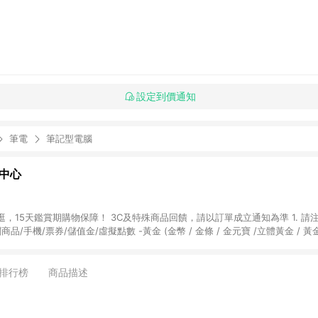
設定到價通知
筆電
筆記型電腦
物中心
天鑑賞期購物保障！ 3C及特殊商品回饋，請以訂單成立通知為準 1. 請注意以下品類商品
關商品/手機/票券/儲值金/虛擬點數 -黃金 (金幣 / 金條 / 金元寶 /立體黃金 / 
] 2. 以下訂單將不符合導購資格，亦不得使用點數紅包： - 點擊Yahoo奇摩APP
 - 購物中心商店之商品：商品賣場中有標示「商店」及顯示商店名稱者(指定活動店家
排行榜
商品描述
購物金/超贈點/福利金/紅利折抵/折價券等虛擬貨幣折抵 4. 大宗採購或批發
定您為大宗採購、批發轉賣而非最終消費使用者，相關認定以Yahoo購物中心之