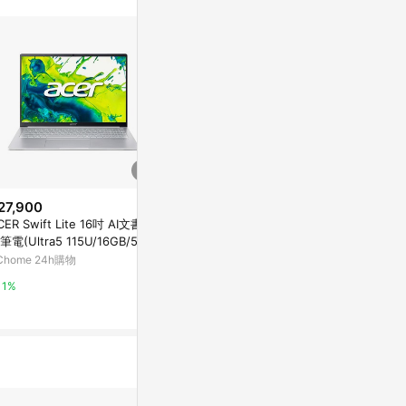
27,900
降價
降價
CER Swift Lite 16吋 AI文書效
$16,900
$8,999
(降$4,000)
(降$
筆電(Ultra5 115U/16GB/512G
Acer Swift Lite｜SFL16-31P-C
Acer Aspire
/W11/SFL16-52M-54S8)
Chome 24h購物
868 16吋極輕薄筆電(Windows
4V5 14吋文書
11 Home/N150/8G/256G)
Home/N150/
Acer Store
Acer Store
1%
1%
1%