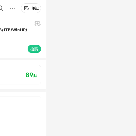
筆記
/1TB/Win11P)
搶購
89
點