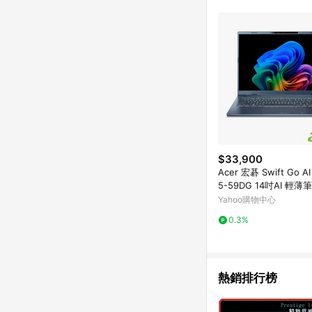
$33,900
Acer 宏碁 Swift Go AI
5-59DG 14吋AI 輕薄
226V/16GB/512GB/Wi
Yahoo購物中心
0.3%
熱銷排行榜