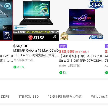
$56,900
降價
MSI微星 Cyborg 15 Max C2WG
$88,999
$
(降$7,400)
-006TW 15.6吋電競特仕筆電(C
I Evo C1
【全面升級特仕版】ASUS ROG
A
ore 7-240H/16G/512GB+1TB S
Yahoo購物中心
 Intel
Strix G16 G614PR-0074C8940
7
SD/RTX5070/Win11)
G/2T SS
HX-NBL 幻潮黑 16吋電競筆電
(
myfone網路門市
Ac
0.3%
(2.
8
1%
 DDR5 1TB PCIe SSD 15.6吋IPS 廣視角大螢幕 Windows 11 