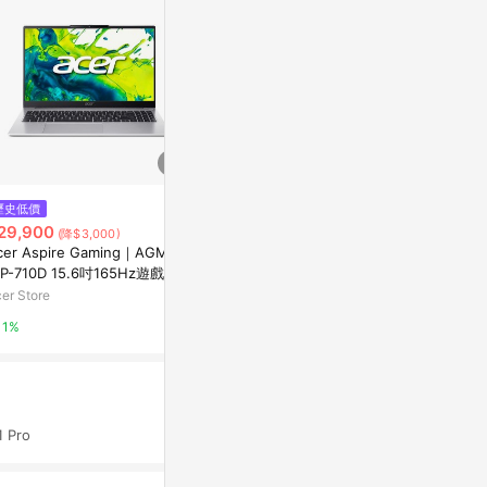
歷史低價
降價
降價
29,900
$43,799
$55,230
(降$3,000)
(降$600)
(降
cer Aspire Gaming｜AGM15-
ASUS Vivobook 16 X1607QA-0
【特仕升級】HP
1P-710D 15.6吋165Hz遊戲筆電
061B126100 午夜藍 16吋AI筆電
G1i 14 (Ultr
Windows 11 Home/U7-255H/
(WUXGA IPS/Snapdragon X X1
TB SSD/W11P
er Store
myfone網路門市
東森購物 ETMa
+8G/512G)
26 100/16G D
1%
1%
0.5%
Pro