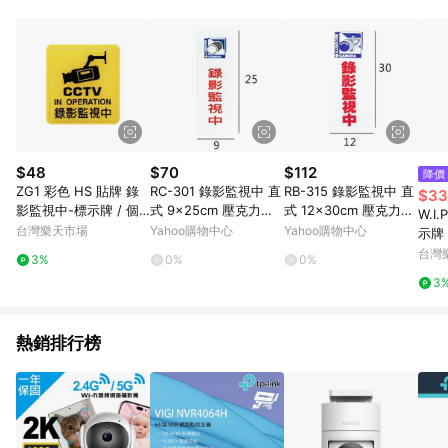
品賣場中有標示「商店」及顯示商店名稱者(指定活動店家除外)
3. 訂單回饋金額將扣除運費/購物金/超贈點/福利金/紅利折抵/折
價券等虛擬貨幣折抵 4. 大宗採購或批發轉賣不具回饋資格： 如
有相關事證認定您為大宗採購、批發轉賣而非最終消費使用者，
相關認定以Yahoo購物中心之認定為準
$48
$70
$112
降價
ZG1 彩色 HS 貼牌 錄
RC-301 錄影監視中 直
RB-315 錄影監視中 直
$33
影監視中-標示牌 / 個
式 9x25cm 壓克力標
式 12x30cm 壓克力標
W.I.
HS-517【APP滿額下
示牌/指標/標語 附背膠
示牌/指標/標語 附背膠
台灣樂天市場
Yahoo購物中心
Yahoo購物中心
示牌
單10%點數(單一帳號最
可貼
可貼
滿額
台灣
3%
0%
0%
高1500點)】8/31止
帳號最
3
1止
熱銷排行榜