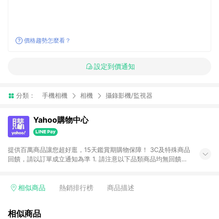
價格趨勢怎麼看？
設定到價通知
分類：
手機相機
相機
攝錄影機/監視器
Yahoo購物中心
提供百萬商品讓您超好逛，15天鑑賞期購物保障！ 3C及特殊商品
回饋，請以訂單成立通知為準 1. 請注意以下品類商品均無回饋：
-Apple相關商品/手機/票券/儲值金/虛擬點數 -黃金 (金幣 / 金條
/ 金元寶 /立體黃金 / 黃金擺飾 /黃金條塊) [2023/2/10起適用] -
電玩/遊戲/相機/單眼/鏡頭/拍立得 [2024/6/1起適用] -內接硬
相似商品
熱銷排行榜
商品描述
碟、外接硬碟、主機板/顯示卡[2026/5/18起適用] 2. 以下訂單將
不符合導購資格，亦不得使用點數紅包： - 點擊Yahoo奇摩APP
相似商品
的購回饋活動享Yahoo超贈點回饋者 - 購物中心商店之商品：商