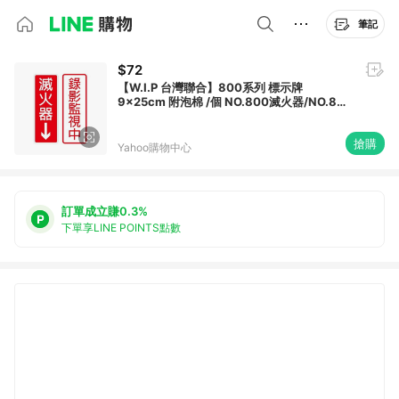
筆記
$72
【W.I.P 台灣聯合】800系列 標示牌
9x25cm 附泡棉 /個 NO.800滅火器/NO.801
錄影監視中
搶購
Yahoo購物中心
訂單成立賺0.3%
下單享LINE POINTS點數