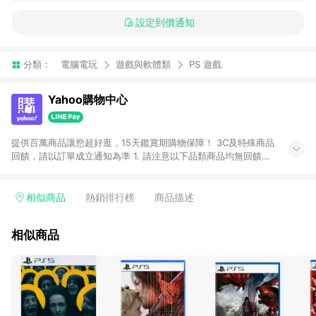
設定到價通知
分類：
電腦電玩
遊戲與軟體類
PS 遊戲
Yahoo購物中心
提供百萬商品讓您超好逛，15天鑑賞期購物保障！ 3C及特殊商品
回饋，請以訂單成立通知為準 1. 請注意以下品類商品均無回饋：
-Apple相關商品/手機/票券/儲值金/虛擬點數 -黃金 (金幣 / 金條
/ 金元寶 /立體黃金 / 黃金擺飾 /黃金條塊) [2023/2/10起適用] -
電玩/遊戲/相機/單眼/鏡頭/拍立得 [2024/6/1起適用] -內接硬
相似商品
熱銷排行榜
商品描述
碟、外接硬碟、主機板/顯示卡[2026/5/18起適用] 2. 以下訂單將
不符合導購資格，亦不得使用點數紅包： - 點擊Yahoo奇摩APP
相似商品
的購回饋活動享Yahoo超贈點回饋者 - 購物中心商店之商品：商
品賣場中有標示「商店」及顯示商店名稱者(指定活動店家除外)
3. 訂單回饋金額將扣除運費/購物金/超贈點/福利金/紅利折抵/折
價券等虛擬貨幣折抵 4. 大宗採購或批發轉賣不具回饋資格： 如
有相關事證認定您為大宗採購、批發轉賣而非最終消費使用者，
相關認定以Yahoo購物中心之認定為準