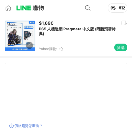
筆記
$1,690
PS5 人機迷網 Pragmata 中文版 (附贈預購特
典)
搶購
Yahoo購物中心
價格趨勢怎麼看？