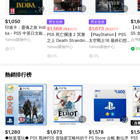
$1,050
$1,
歷史低價
歷史低價
印迪卡：靈魂之旅 Indi
【A
$1,568
$1,673
(降$421)
(降$217)
ka - PS5 中英日文歐版
S5
PS5 死亡擱淺 2 冥灘
【PlayStation】PS5
印蒂卡：非常修女
版 
Yahoo購物中心
台灣
之上 Death Stranding
太空戰士16 最終幻想 F
2: On The Beach 中文
INAL FANTASY XVI 中
Yahoo購物中心
Yahoo購物中心
0%
3
版 台灣公司貨[快速到
文版 快速到貨
0%
0%
貨]
熱銷排行榜
$1,280
$1,673
$1,578
$1,
●秋葉電玩● PS5 戰神
PS5 冒險家艾略特的千
PS Store 台帳 數位序
PS