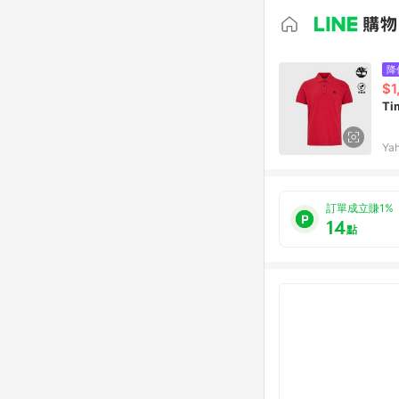
降
$1
T
Ya
訂單成立賺1%
14
點