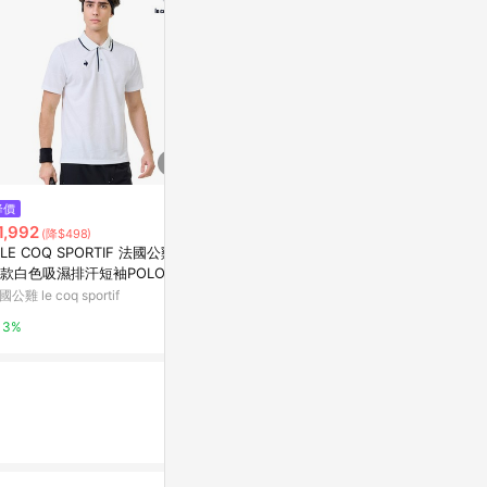
降價
降價
歷史低價
1,992
$1,494
$722
(降$498)
(降$996)
(降$1,0
LE COQ SPORTIF 法國公雞】
【LE COQ SPORTIF 法國公雞】
Adidas Club
款白色吸濕排汗短袖POLO衫L
男款紅色短袖POLO衫LWX2104
白色 運動 休閒
X21243
2
機能 短袖 JD5
公雞 le coq sportif
法國公雞 le coq sportif
Yahoo購物中
3%
3%
1%