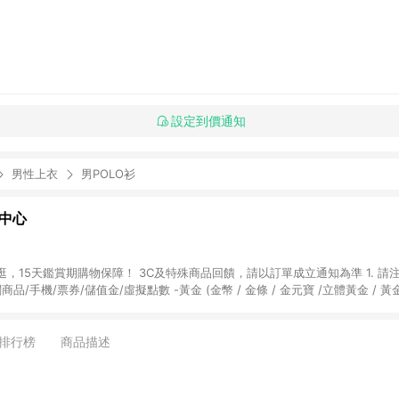
設定到價通知
男性上衣
男POLO衫
物中心
天鑑賞期購物保障！ 3C及特殊商品回饋，請以訂單成立通知為準 1. 請注意以下品類商品
關商品/手機/票券/儲值金/虛擬點數 -黃金 (金幣 / 金條 / 金元寶 /立體黃金 / 
] 2. 以下訂單將不符合導購資格，亦不得使用點數紅包： - 點擊Yahoo奇摩APP
 - 購物中心商店之商品：商品賣場中有標示「商店」及顯示商店名稱者(指定活動店家
排行榜
商品描述
購物金/超贈點/福利金/紅利折抵/折價券等虛擬貨幣折抵 4. 大宗採購或批發
定您為大宗採購、批發轉賣而非最終消費使用者，相關認定以Yahoo購物中心之