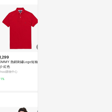
1,299
$4,380
限時加碼
OMMY 熱銷刺繡Logo短袖Pol
經典修身 小鱷魚 Polo衫(藍色) -
$1,180
衫-紅色
S
KAPPA 義
ahoo購物中心
新光三越skm online
POLO衫 珊瑚藍
PChome 24h
1%
1%
1%