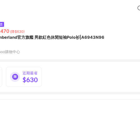
價
,470
(降$630)
imberland官方旗艦 男款紅色休閒短袖Polo衫|A6943N96
hoo購物中心
近期最省
$630