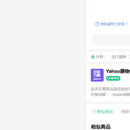
價格趨勢怎麼看？
分類：
流行服飾
Yahoo購
提供百萬商品讓您超好逛，15
均無回饋： -Apple相
塊) [2023/2/10起適用] -電玩/遊戲/相機/單眼/鏡頭/拍立得 [2024/6/1起適用] -內接硬碟、外接硬碟、主機板/顯示卡
[2026/5/18起適用
Yahoo超贈點回饋者
相似商品
熱銷
單回饋金額將扣除運費/
格： 如有相關事證認
相似商品