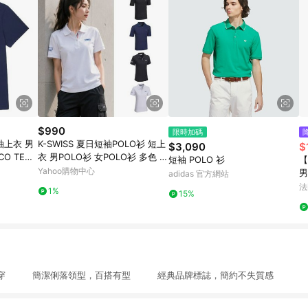
$990
限時加碼
短袖上衣 男
K-SWISS 夏日短袖POLO衫 短上
$3,090
$
CO TEA
衣 男POLO衫 女POLO衫 多色 (1
短袖 POLO 衫
【
5SSU420
013691/1913688)
Yahoo購物中心
男
adidas 官方網站
W
法國
1%
15%
好穿 簡潔俐落領型，百搭有型 經典品牌標誌，簡約不失質感