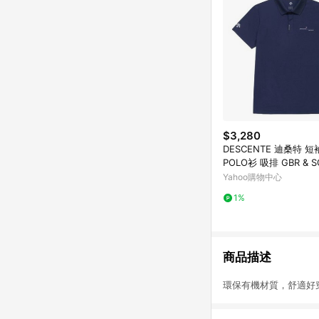
$3,280
DESCENTE 迪桑特 
POLO衫 吸排 GBR & S
M GRAPHIC 深藍 DS2
Yahoo購物中心
259
1%
商品描述
環保有機材質，舒適