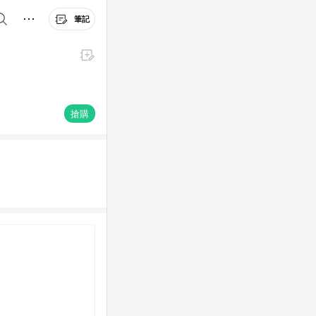
筆記
搶購