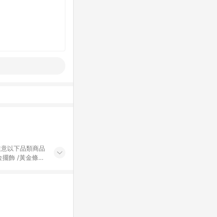
黃金擺飾 /黃金條
的購回饋活動享
除外) 3. 訂
轉賣不具回饋資
認定為準