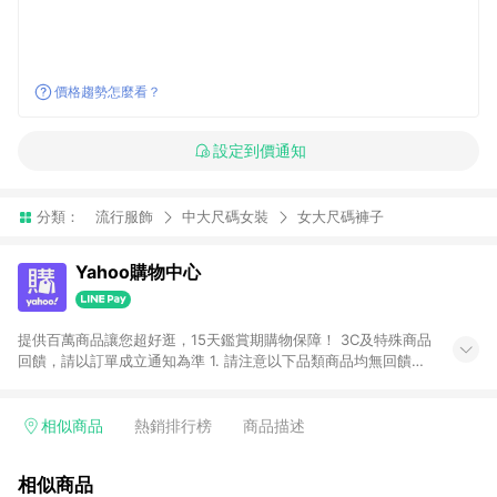
價格趨勢怎麼看？
設定到價通知
分類：
流行服飾
中大尺碼女裝
女大尺碼褲子
Yahoo購物中心
提供百萬商品讓您超好逛，15天鑑賞期購物保障！ 3C及特殊商品
回饋，請以訂單成立通知為準 1. 請注意以下品類商品均無回饋：
-Apple相關商品/手機/票券/儲值金/虛擬點數 -黃金 (金幣 / 金條
/ 金元寶 /立體黃金 / 黃金擺飾 /黃金條塊) [2023/2/10起適用] -
電玩/遊戲/相機/單眼/鏡頭/拍立得 [2024/6/1起適用] -內接硬
相似商品
熱銷排行榜
商品描述
碟、外接硬碟、主機板/顯示卡[2026/5/18起適用] 2. 以下訂單將
不符合導購資格，亦不得使用點數紅包： - 點擊Yahoo奇摩APP
相似商品
的購回饋活動享Yahoo超贈點回饋者 - 購物中心商店之商品：商