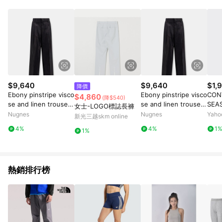
品賣場中有標示「商店」及顯示商店名稱者(指定活動店家除外)
3. 訂單回饋金額將扣除運費/購物金/超贈點/福利金/紅利折抵/折
價券等虛擬貨幣折抵 4. 大宗採購或批發轉賣不具回饋資格： 如
有相關事證認定您為大宗採購、批發轉賣而非最終消費使用者，
相關認定以Yahoo購物中心之認定為準
$9,640
$9,640
$1,
降價
Ebony pinstripe visco
Ebony pinstripe visco
CON
$4,860
(降$540)
se and linen trouser
se and linen trouser
SEA
女士-LOGO標誌長褲
- TAGLIATORE - gend
- TAGLIATORE - gend
長褲 
Nugnes
Nugnes
Yah
新光三越skm online
er_Woman
er_Woman
092
4%
4%
1
1%
熱銷排行榜