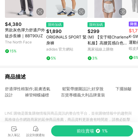
$4,380
限時加碼
限時加碼
男款灰色彈力舒適戶外
$1,
$1,890
$299
徒步長褲｜8BT90UZ
K-SW
ORIGINALS SPORT 緊
(M) 【安于晴Charlene
The North Face
運動
身褲
私服】高腰質感白色短
褲二手衣
蝦皮
adidas 官方網站
萬家福線上購物
15%
6
5%
3%
商品描述
舒適彈性棉製作;親膚透氣 鬆緊帶腰圍設計;好穿脫 下擺抽皺
設計 褲管蝴蝶繡標 百貨專櫃義大利品牌童裝
LINE 購物是匯集購物情報與商品資訊的整合性平台，並依購物情報中的趨勢與
風格做合作網路商家的延伸商品推薦，商品資料更新會有時間差，請務必點擊
商品至各合作網路商家，確認現售價與購物條件，一切資訊以合作廠商網頁為
前往賣場
1%
準。
加入筆記
設定到價通知