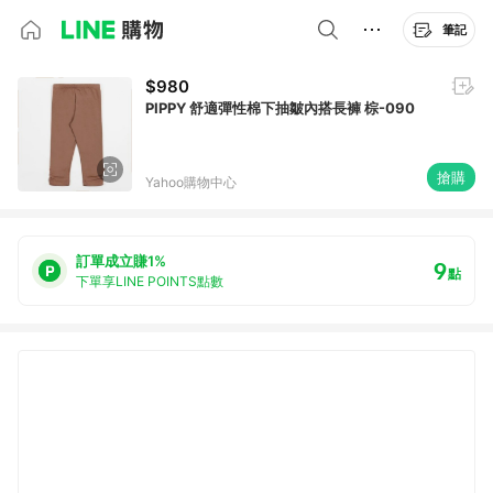
筆記
$980
PIPPY 舒適彈性棉下抽皺內搭長褲 棕-090
搶購
Yahoo購物中心
訂單成立賺1%
9
點
下單享LINE POINTS點數