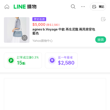
筆記
歷史低價
$5,000
(降$2,580)
agnes b.Voyage 中款 再生尼龍 兩用肩背包
藍色
搶購
Yahoo購物中心
訂單成立賺0.3%
近一年最省
15
$2,580
點