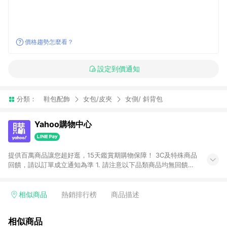
價格趨勢怎麼看？
設定到價通知
分類：
鞋包配飾
女包/皮夾
女側/ 斜背包
Yahoo購物中心
提供百萬商品讓您超好逛，15天鑑賞期購物保障！ 3C及特殊商品
回饋，請以訂單成立通知為準 1. 請注意以下品類商品均無回饋：
-Apple相關商品/手機/票券/儲值金/虛擬點數 -黃金 (金幣 / 金條
/ 金元寶 /立體黃金 / 黃金擺飾 /黃金條塊) [2023/2/10起適用] -
電玩/遊戲/相機/單眼/鏡頭/拍立得 [2024/6/1起適用] -內接硬
相似商品
熱銷排行榜
商品描述
碟、外接硬碟、主機板/顯示卡[2026/5/18起適用] 2. 以下訂單將
不符合導購資格，亦不得使用點數紅包： - 點擊Yahoo奇摩APP
相似商品
的購回饋活動享Yahoo超贈點回饋者 - 購物中心商店之商品：商