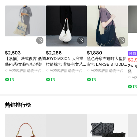
品賣場中有標示「商店」及顯示商店名稱者(指定活動店家除外)
3. 訂單回饋金額將扣除運費/購物金/超贈點/福利金/紅利折抵/折
價券等虛擬貨幣折抵 4. 大宗採購或批發轉賣不具回饋資格： 如
有相關事證認定您為大宗採購、批發轉賣而非最終消費使用者，
相關認定以Yahoo購物中心之認定為準
$2,503
$2,286
$1,880
降價
【素描】法式復古 低調
JOYDIVISION 大容量
黑色丹寧布鉚釘大型斜
$2,
藝術系/文藝挺括洋裝
拉链棉包 背提包文艺布
背包 LARGE STUDDE
2w
包通勤包单肩袋
D DENIM HOBO BAG
亞洲跨境設計購物平台
亞洲跨境設計購物平台
亞洲跨境設計購物平台
黑
Pinkoi
Pinkoi
Pinkoi
亞洲
1%
1%
1%
Pinko
1
熱銷排行榜