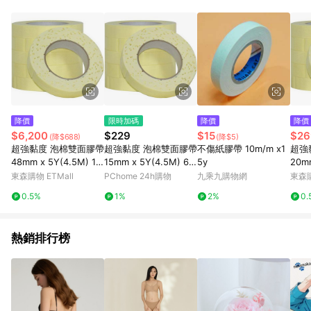
品賣場中有標示「商店」及顯示商店名稱者(指定活動店家除外)
3. 訂單回饋金額將扣除運費/購物金/超贈點/福利金/紅利折抵/折
價券等虛擬貨幣折抵 4. 大宗採購或批發轉賣不具回饋資格： 如
有相關事證認定您為大宗採購、批發轉賣而非最終消費使用者，
相關認定以Yahoo購物中心之認定為準
降價
限時加碼
降價
降價
$6,200
$229
$15
$26
(降$688)
(降$5)
超強黏度 泡棉雙面膠帶
超強黏度 泡棉雙面膠帶
不傷紙膠帶 10m/m x1
超強
48mm x 5Y(4.5M) 12
15mm x 5Y(4.5M) 6
5y
20mm
0入/箱
入
入
東森購物 ETMall
PChome 24h購物
九乘九購物網
東森購
0.5%
1%
2%
0.
熱銷排行榜