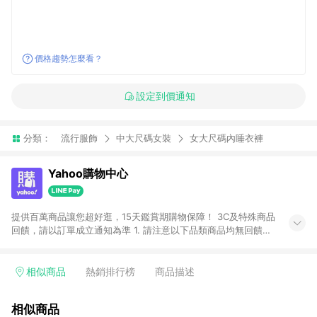
價格趨勢怎麼看？
設定到價通知
分類：
流行服飾
中大尺碼女裝
女大尺碼內睡衣褲
Yahoo購物中心
提供百萬商品讓您超好逛，15天鑑賞期購物保障！ 3C及特殊商品
回饋，請以訂單成立通知為準 1. 請注意以下品類商品均無回饋：
-Apple相關商品/手機/票券/儲值金/虛擬點數 -黃金 (金幣 / 金條
/ 金元寶 /立體黃金 / 黃金擺飾 /黃金條塊) [2023/2/10起適用] -
電玩/遊戲/相機/單眼/鏡頭/拍立得 [2024/6/1起適用] -內接硬
相似商品
熱銷排行榜
商品描述
碟、外接硬碟、主機板/顯示卡[2026/5/18起適用] 2. 以下訂單將
不符合導購資格，亦不得使用點數紅包： - 點擊Yahoo奇摩APP
相似商品
的購回饋活動享Yahoo超贈點回饋者 - 購物中心商店之商品：商