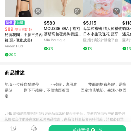
$580
$5,115
$11
MOUSSE BRA｜抱抱
母親節禮物 情人節禮物
貓咪
$89
(雙重省$16)
慕斯高包覆美胸養護無
日本永生玫瑰花 藍牙音
遇見
秘密花園．中腰三角內
痕無鋼圈內衣
箱
褲(黑-優雅成長)
Mia Boutique
亞洲跨境設計購物平台
亞洲
Pinkoi
Pinko
Anden Hud
2%
1%
1
20%
商品描述
地毯不位移自黏膠帶 不殘膠，應用廣 雙面網格布基膠，易撕
易貼 撕下不殘膠，不傷地面牆面 固定地毯地墊、生活小物固
定
LINE 購物是匯集購物情報與商品資訊的整合性平台，並依購物情報中的趨勢與
風格做合作網路商家的延伸商品推薦，商品資料更新會有時間差，請務必點擊
商品至各合作網路商家，確認現售價與購物條件，一切資訊以合作廠商網頁為
前往賣場
1%
準。