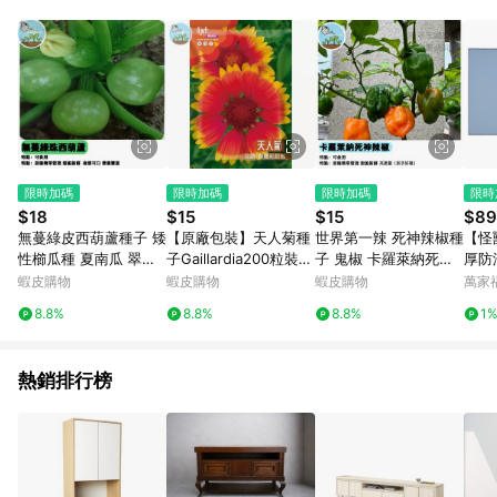
品賣場中有標示「商店」及顯示商店名稱者(指定活動店家除外)
3. 訂單回饋金額將扣除運費/購物金/超贈點/福利金/紅利折抵/折
價券等虛擬貨幣折抵 4. 大宗採購或批發轉賣不具回饋資格： 如
有相關事證認定您為大宗採購、批發轉賣而非最終消費使用者，
相關認定以Yahoo購物中心之認定為準
限時加碼
限時加碼
限時加碼
限時
$18
$15
$15
$89
無蔓綠皮西葫蘆種子 矮
【原廠包裝】天人菊種
世界第一辣 死神辣椒種
【怪
性櫛瓜種 夏南瓜 翠玉
子Gaillardia200粒裝
子 鬼椒 卡羅萊納死神
厚防
瓜 家庭菜園 陽台盆栽
澎湖縣花 耐旱耐熱草花
超辣挑戰 觀賞食用 盆
0X5
蝦皮購物
蝦皮購物
蝦皮購物
萬家
易栽種 豐收快 自種無
四季開花 蜜源植物 地
栽陽台 辣椒收藏 煉獄
8.8%
8.8%
8.8%
1
農藥 新鮮採種 適合台
被盆栽兩用 新手必成
級 自種辣椒
灣氣候
熱銷排行榜