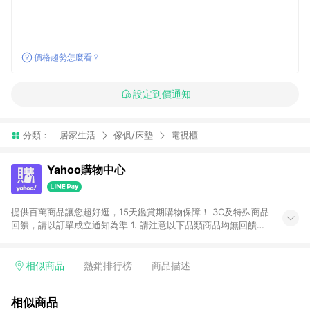
價格趨勢怎麼看？
設定到價通知
分類：
居家生活
傢俱/床墊
電視櫃
Yahoo購物中心
提供百萬商品讓您超好逛，15天鑑賞期購物保障！ 3C及特殊商品
回饋，請以訂單成立通知為準 1. 請注意以下品類商品均無回饋：
-Apple相關商品/手機/票券/儲值金/虛擬點數 -黃金 (金幣 / 金條
/ 金元寶 /立體黃金 / 黃金擺飾 /黃金條塊) [2023/2/10起適用] -
電玩/遊戲/相機/單眼/鏡頭/拍立得 [2024/6/1起適用] -內接硬
相似商品
熱銷排行榜
商品描述
碟、外接硬碟、主機板/顯示卡[2026/5/18起適用] 2. 以下訂單將
不符合導購資格，亦不得使用點數紅包： - 點擊Yahoo奇摩APP
相似商品
的購回饋活動享Yahoo超贈點回饋者 - 購物中心商店之商品：商