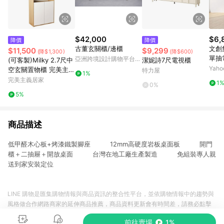
$42,000
$6,
降價
降價
古董玄關櫃/邊櫃
文創集 盧克文
$11,500
$9,299
(降$1,300)
(降$600)
單抽電
亞洲跨境設計購物平台
(可客製)Milky 2.7尺中
潔妮詩7尺電視櫃
57c
Pinkoi
Yah
空玄關置物櫃 完美主義
特力屋
1%
【X0064】
完美主義居家
1
0%
5%
商品描述
低甲醛木心板+烤漆鐵製腳座 12mm高硬度岩板桌面板 開門
櫃＋二抽屜＋開放桌面 台灣在地工廠生產製造 免組裝專人親
送到家安裝定位
LINE 購物是匯集購物情報與商品資訊的整合性平台，並依購物情報中的趨勢與
風格做合作網路商家的延伸商品推薦，商品資料更新會有時間差，請務必點擊
商品至各合作網路商家，確認現售價與購物條件，一切資訊以合作廠商網頁為
前往賣場
1%
準。