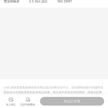
雙滾珠軸承 2.5 Slot 設計 16G DDR7
3. 訂單回饋金額將扣除運費/購物金/超贈點/福利金/紅利折抵/折
價券等虛擬貨幣折抵 4. 大宗採購或批發轉賣不具回饋資格： 如
有相關事證認定您為大宗採購、批發轉賣而非最終消費使用者，
相關認定以Yahoo購物中心之認定為準
LINE 購物是匯集購物情報與商品資訊的整合性平台，並依購物情報中的趨勢與
風格做合作網路商家的延伸商品推薦，商品資料更新會有時間差，請務必點擊
商品至各合作網路商家，確認現售價與購物條件，一切資訊以合作廠商網頁為
商品已停售
準。
加入筆記
設定到價通知