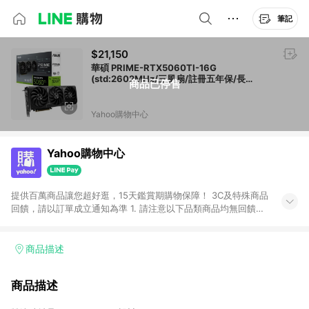
筆記
$21,150
華碩 PRIME-RTX5060TI-16G
(std:2602MHz/三風扇/註冊五年保/長
商品已停售
30.4cm)
Yahoo購物中心
Yahoo購物中心
提供百萬商品讓您超好逛，15天鑑賞期購物保障！ 3C及特殊商品
回饋，請以訂單成立通知為準 1. 請注意以下品類商品均無回饋：
-Apple相關商品/手機/票券/儲值金/虛擬點數 -黃金 (金幣 / 金條
/ 金元寶 /立體黃金 / 黃金擺飾 /黃金條塊) [2023/2/10起適用] -
電玩/遊戲/相機/單眼/鏡頭/拍立得 [2024/6/1起適用] -內接硬
商品描述
碟、外接硬碟、主機板/顯示卡[2026/5/18起適用] 2. 以下訂單將
不符合導購資格，亦不得使用點數紅包： - 點擊Yahoo奇摩APP
商品描述
的購回饋活動享Yahoo超贈點回饋者 - 購物中心商店之商品：商
品賣場中有標示「商店」及顯示商店名稱者(指定活動店家除外)