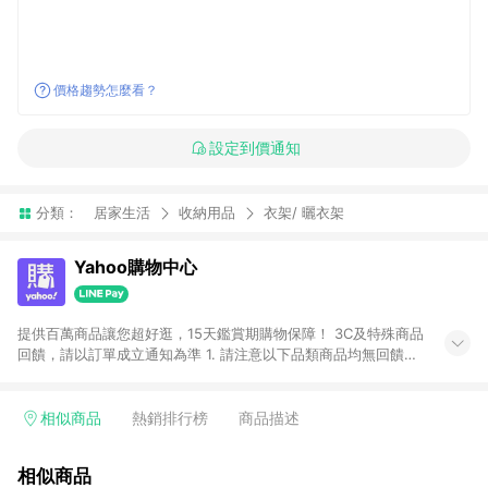
價格趨勢怎麼看？
設定到價通知
分類：
居家生活
收納用品
衣架/ 曬衣架
Yahoo購物中心
提供百萬商品讓您超好逛，15天鑑賞期購物保障！ 3C及特殊商品
回饋，請以訂單成立通知為準 1. 請注意以下品類商品均無回饋：
-Apple相關商品/手機/票券/儲值金/虛擬點數 -黃金 (金幣 / 金條
/ 金元寶 /立體黃金 / 黃金擺飾 /黃金條塊) [2023/2/10起適用] -
電玩/遊戲/相機/單眼/鏡頭/拍立得 [2024/6/1起適用] -內接硬
相似商品
熱銷排行榜
商品描述
碟、外接硬碟、主機板/顯示卡[2026/5/18起適用] 2. 以下訂單將
不符合導購資格，亦不得使用點數紅包： - 點擊Yahoo奇摩APP
相似商品
的購回饋活動享Yahoo超贈點回饋者 - 購物中心商店之商品：商