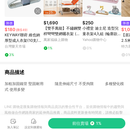
$1,690
$250
降價
降價
【雙手萬能】不鏽鋼雙
小禮堂 迪士尼 造型兒
$180
$1,
(降$49)
桿彎彎雙網曬衣架 (ㄇ
童衣架4入組 (輪廓款)
KEYWAY聯府 維也納
【居家
型曬衣架/置衣架/收納/
維尼 米奇 米妮
萬家福線上購物
Yahoo購物中心
厚型成人衣架(10支/組)
2.
伸縮/雙桿衣架)
台灣製 曬衣 防滑【愛
可升
台灣樂天市場
特力
1%
0%
買】
伸縮
3%
0
伸縮
商品描述
加粗加固鐵管 堅固耐用 隨意伸縮尺寸 不受拘限 多種變化模
式 使用多變
LINE 購物是匯集購物情報與商品資訊的整合性平台，並依購物情報中的趨勢與
風格做合作網路商家的延伸商品推薦，商品資料更新會有時間差，請務必點擊
商品至各合作網路商家，確認現售價與購物條件，一切資訊以合作廠商網頁為
前往賣場
1%
準。
加入筆記
設定到價通知