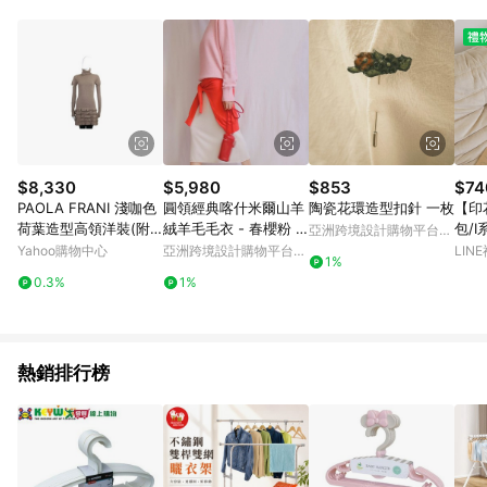
品賣場中有標示「商店」及顯示商店名稱者(指定活動店家除外)
3. 訂單回饋金額將扣除運費/購物金/超贈點/福利金/紅利折抵/折
價券等虛擬貨幣折抵 4. 大宗採購或批發轉賣不具回饋資格： 如
有相關事證認定您為大宗採購、批發轉賣而非最終消費使用者，
相關認定以Yahoo購物中心之認定為準
$8,330
$5,980
$853
$74
PAOLA FRANI 淺咖色
圓領經典喀什米爾山羊
陶瓷花環造型扣針 一枚
【印
荷葉造型高領洋裝(附
絨羊毛毛衣 - 春櫻粉 /
包/
亞洲跨境設計購物平台
袖套)
部份尺寸現貨
Pinkoi
Yahoo購物中心
亞洲跨境設計購物平台
LIN
1%
Pinkoi
0.3%
1%
熱銷排行榜