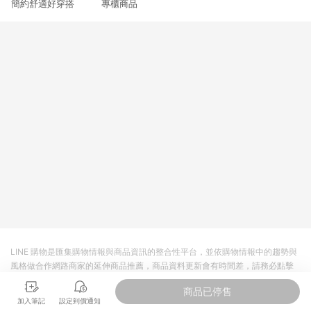
簡約舒適好穿搭 專櫃商品
3. 訂單回饋金額將扣除運費/購物金/超贈點/福利金/紅利折抵/折
價券等虛擬貨幣折抵 4. 大宗採購或批發轉賣不具回饋資格： 如
有相關事證認定您為大宗採購、批發轉賣而非最終消費使用者，
相關認定以Yahoo購物中心之認定為準
LINE 購物是匯集購物情報與商品資訊的整合性平台，並依購物情報中的趨勢與
風格做合作網路商家的延伸商品推薦，商品資料更新會有時間差，請務必點擊
商品至各合作網路商家，確認現售價與購物條件，一切資訊以合作廠商網頁為
商品已停售
準。
加入筆記
設定到價通知