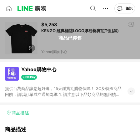
筆記
$5,258
KENZO 經典標誌LOGO厚磅棉質短T恤(黑)
商品已停售
Yahoo購物中心
Yahoo購物中心
提供百萬商品讓您超好逛，15天鑑賞期購物保障！ 3C及特殊商品
回饋，請以訂單成立通知為準 1. 請注意以下品類商品均無回饋：
-Apple相關商品/手機/票券/儲值金/虛擬點數 -黃金 (金幣 / 金條
/ 金元寶 /立體黃金 / 黃金擺飾 /黃金條塊) [2023/2/10起適用] -
電玩/遊戲/相機/單眼/鏡頭/拍立得 [2024/6/1起適用] -內接硬
商品描述
碟、外接硬碟、主機板/顯示卡[2026/5/18起適用] 2. 以下訂單將
不符合導購資格，亦不得使用點數紅包： - 點擊Yahoo奇摩APP
商品描述
的購回饋活動享Yahoo超贈點回饋者 - 購物中心商店之商品：商
品賣場中有標示「商店」及顯示商店名稱者(指定活動店家除外)