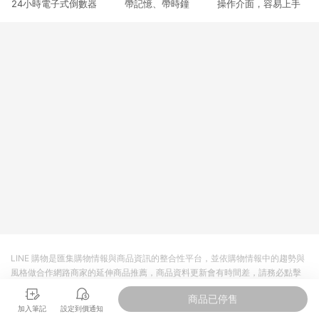
24小時電子式倒數器 帶記憶、帶時鐘 操作介面，容易上手
3. 訂單回饋金額將扣除運費/購物金/超贈點/福利金/紅利折抵/折
價券等虛擬貨幣折抵 4. 大宗採購或批發轉賣不具回饋資格： 如
有相關事證認定您為大宗採購、批發轉賣而非最終消費使用者，
相關認定以Yahoo購物中心之認定為準
LINE 購物是匯集購物情報與商品資訊的整合性平台，並依購物情報中的趨勢與
風格做合作網路商家的延伸商品推薦，商品資料更新會有時間差，請務必點擊
商品至各合作網路商家，確認現售價與購物條件，一切資訊以合作廠商網頁為
商品已停售
準。
加入筆記
設定到價通知