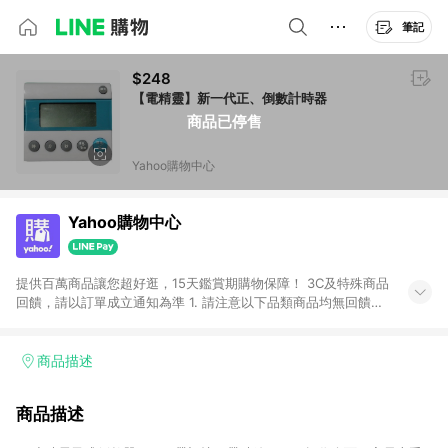
筆記
$248
【電精靈】新一代正、倒數計時器
商品已停售
Yahoo購物中心
Yahoo購物中心
提供百萬商品讓您超好逛，15天鑑賞期購物保障！ 3C及特殊商品
回饋，請以訂單成立通知為準 1. 請注意以下品類商品均無回饋：
-Apple相關商品/手機/票券/儲值金/虛擬點數 -黃金 (金幣 / 金條
/ 金元寶 /立體黃金 / 黃金擺飾 /黃金條塊) [2023/2/10起適用] -
電玩/遊戲/相機/單眼/鏡頭/拍立得 [2024/6/1起適用] -內接硬
商品描述
碟、外接硬碟、主機板/顯示卡[2026/5/18起適用] 2. 以下訂單將
不符合導購資格，亦不得使用點數紅包： - 點擊Yahoo奇摩APP
商品描述
的購回饋活動享Yahoo超贈點回饋者 - 購物中心商店之商品：商
品賣場中有標示「商店」及顯示商店名稱者(指定活動店家除外)