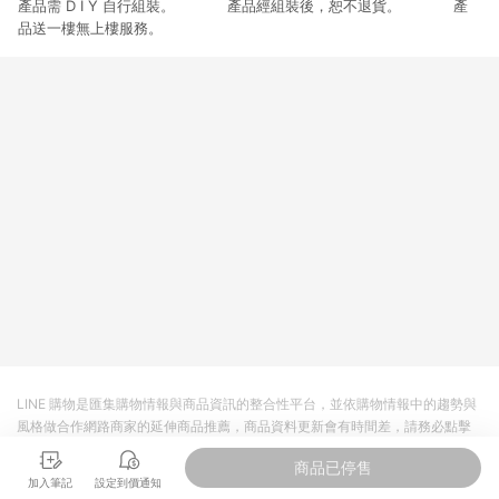
產品需 D I Y 自行組裝。 產品經組裝後，恕不退貨。 產
3. 訂單回饋金額將扣除運費/購物金/超贈點/福利金/紅利折抵/折
價券等虛擬貨幣折抵 4. 大宗採購或批發轉賣不具回饋資格： 如
品送一樓無上樓服務。
有相關事證認定您為大宗採購、批發轉賣而非最終消費使用者，
相關認定以Yahoo購物中心之認定為準
LINE 購物是匯集購物情報與商品資訊的整合性平台，並依購物情報中的趨勢與
風格做合作網路商家的延伸商品推薦，商品資料更新會有時間差，請務必點擊
商品至各合作網路商家，確認現售價與購物條件，一切資訊以合作廠商網頁為
商品已停售
準。
加入筆記
設定到價通知