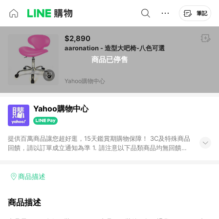
筆記
$2,890
aaronation - 造型大吧椅-八色可選
商品已停售
Yahoo購物中心
Yahoo購物中心
提供百萬商品讓您超好逛，15天鑑賞期購物保障！ 3C及特殊商品
回饋，請以訂單成立通知為準 1. 請注意以下品類商品均無回饋：
-Apple相關商品/手機/票券/儲值金/虛擬點數 -黃金 (金幣 / 金條
/ 金元寶 /立體黃金 / 黃金擺飾 /黃金條塊) [2023/2/10起適用] -
電玩/遊戲/相機/單眼/鏡頭/拍立得 [2024/6/1起適用] -內接硬
商品描述
碟、外接硬碟、主機板/顯示卡[2026/5/18起適用] 2. 以下訂單將
不符合導購資格，亦不得使用點數紅包： - 點擊Yahoo奇摩APP
商品描述
的購回饋活動享Yahoo超贈點回饋者 - 購物中心商店之商品：商
品賣場中有標示「商店」及顯示商店名稱者(指定活動店家除外)