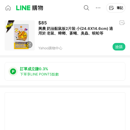
筆記
$85
興農 奶油黏鼠板2片裝 小(24.6X14.6cm) 適
用於 老鼠、蟑螂、蒼蠅、臭蟲、蜈蚣等
搶購
Yahoo購物中心
訂單成立賺0.3%
下單享LINE POINTS點數