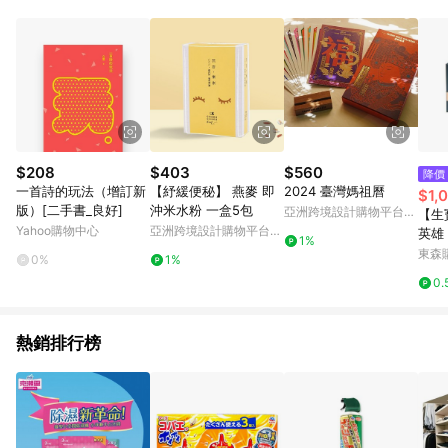
品賣場中有標示「商店」及顯示商店名稱者(指定活動店家除外)
3. 訂單回饋金額將扣除運費/購物金/超贈點/福利金/紅利折抵/折
價券等虛擬貨幣折抵 4. 大宗採購或批發轉賣不具回饋資格： 如
有相關事證認定您為大宗採購、批發轉賣而非最終消費使用者，
相關認定以Yahoo購物中心之認定為準
$208
$403
$560
降價
一首詩的玩法（增訂新
【紓緩便秘】 燕麥 即
2024 臺灣媽祖曆
$1,
版）[二手書_良好]
沖米水粉 一盒5包
亞洲跨境設計購物平台
【生
Pinkoi
Yahoo購物中心
亞洲跨境設計購物平台
英雄
1%
Pinkoi
盒/3
東森購
0%
1%
0.
熱銷排行榜