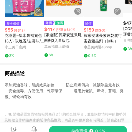
$47
歷史低價
降價
[CO
$417
$55
$159
(雙重省$107)
(降$12)
(降$60)
運費
[家速配]興家安速果蠅
克潮靈~集水袋補充包
興家安速長效速乾爬行
取]C
餌劑3入量販包
台灣
(3入) 玫瑰香/去霉味/
害蟲殺蟲劑（無味）
DEH
檜木香 3款可選 替換包
萬家福線上購物
小三美日官網
康是美網購eShop
3
備長
6%
2%
0.5%
5入
商品描述
添加奶油香味，引誘效果加倍 防止病媒傳染，滅鼠除蟲最有效
安全無毒、方便使用、乾淨環保 適用於老鼠、蟑螂、蒼蠅、臭
蟲、蜈蚣均有效
LINE 購物是匯集購物情報與商品資訊的整合性平台，並依購物情報中的趨勢與
風格做合作網路商家的延伸商品推薦，商品資料更新會有時間差，請務必點擊
商品至各合作網路商家，確認現售價與購物條件，一切資訊以合作廠商網頁為
前往賣場
0.3%
準。