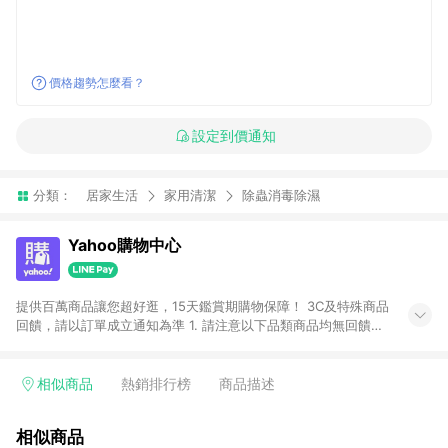
價格趨勢怎麼看？
設定到價通知
分類：
居家生活
家用清潔
除蟲消毒除濕
Yahoo購物中心
提供百萬商品讓您超好逛，15天鑑賞期購物保障！ 3C及特殊商品
回饋，請以訂單成立通知為準 1. 請注意以下品類商品均無回饋：
-Apple相關商品/手機/票券/儲值金/虛擬點數 -黃金 (金幣 / 金條
/ 金元寶 /立體黃金 / 黃金擺飾 /黃金條塊) [2023/2/10起適用] -
電玩/遊戲/相機/單眼/鏡頭/拍立得 [2024/6/1起適用] -內接硬
相似商品
熱銷排行榜
商品描述
碟、外接硬碟、主機板/顯示卡[2026/5/18起適用] 2. 以下訂單將
不符合導購資格，亦不得使用點數紅包： - 點擊Yahoo奇摩APP
相似商品
的購回饋活動享Yahoo超贈點回饋者 - 購物中心商店之商品：商