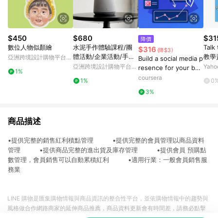
$450
$680
$31
降價
數位人物似顏繪
水泥手作體驗課程/團
Talk
$316
(降$3)
體活動/企業活動/手作
教學
亞洲跨境設計購物平台
Build a social media p
課程/Team Building
Pinkoi
亞洲跨境設計購物平台
Yah
resence for your bus
1%
Pinkoi
iness using Canva
coursera
1%
0
3%
商品描述
•提供完整的銷售紅利積點管理 •提供完整的會員管理以商品資料
管理 •提供商品完整的進出貨及庫存管理 •提供會員 預購點
數管理，會員銷售可以自動累積紅利 •適用行業：一般會員銷售服
務業
LINE 購物是匯集購物情報與商品資訊的整合性平台，並依購物情報中的趨勢與
風格做合作網路商家的延伸商品推薦，商品資料更新會有時間差，請務必點擊
商品至各合作網路商家，確認現售價與購物條件，一切資訊以合作廠商網頁為