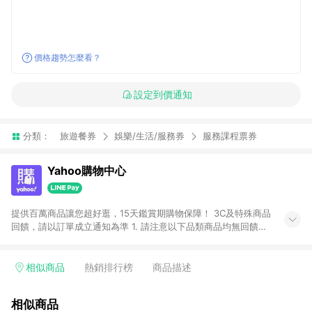
價格趨勢怎麼看？
設定到價通知
分類：
旅遊餐券
娛樂/生活/服務券
服務課程票券
Yahoo購物中心
提供百萬商品讓您超好逛，15天鑑賞期購物保障！ 3C及特殊商品
回饋，請以訂單成立通知為準 1. 請注意以下品類商品均無回饋：
-Apple相關商品/手機/票券/儲值金/虛擬點數 -黃金 (金幣 / 金條
/ 金元寶 /立體黃金 / 黃金擺飾 /黃金條塊) [2023/2/10起適用] -
電玩/遊戲/相機/單眼/鏡頭/拍立得 [2024/6/1起適用] -內接硬
相似商品
熱銷排行榜
商品描述
碟、外接硬碟、主機板/顯示卡[2026/5/18起適用] 2. 以下訂單將
不符合導購資格，亦不得使用點數紅包： - 點擊Yahoo奇摩APP
相似商品
的購回饋活動享Yahoo超贈點回饋者 - 購物中心商店之商品：商