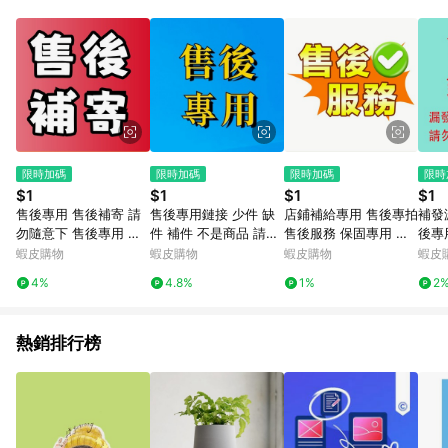
品賣場中有標示「商店」及顯示商店名稱者(指定活動店家除外)
3. 訂單回饋金額將扣除運費/購物金/超贈點/福利金/紅利折抵/折
價券等虛擬貨幣折抵 4. 大宗採購或批發轉賣不具回饋資格： 如
有相關事證認定您為大宗採購、批發轉賣而非最終消費使用者，
相關認定以Yahoo購物中心之認定為準
限時加碼
限時加碼
限時加碼
限時
$1
$1
$1
$1
售後專用 售後補寄 請
售後專用鏈接 少件 缺
店鋪補給專用 售後專拍
補發
勿隨意下 售後專用 售
件 補件 不是商品 請勿
售後服務 保固專用 保
後專
後補寄 請勿隨意下
下單
固服務
差價
蝦皮購物
蝦皮購物
蝦皮購物
蝦皮
標，
4%
4.8%
1%
2
熱銷排行榜