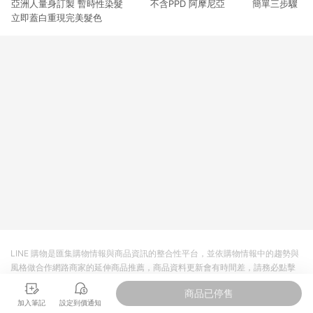
亞洲人量身訂製 暫時性染髮 不含PPD 阿摩尼亞 簡單三步驟
3. 訂單回饋金額將扣除運費/購物金/超贈點/福利金/紅利折抵/折
價券等虛擬貨幣折抵 4. 大宗採購或批發轉賣不具回饋資格： 如
立即蓋白重現完美髮色
有相關事證認定您為大宗採購、批發轉賣而非最終消費使用者，
相關認定以Yahoo購物中心之認定為準
LINE 購物是匯集購物情報與商品資訊的整合性平台，並依購物情報中的趨勢與
風格做合作網路商家的延伸商品推薦，商品資料更新會有時間差，請務必點擊
商品至各合作網路商家，確認現售價與購物條件，一切資訊以合作廠商網頁為
商品已停售
準。
加入筆記
設定到價通知