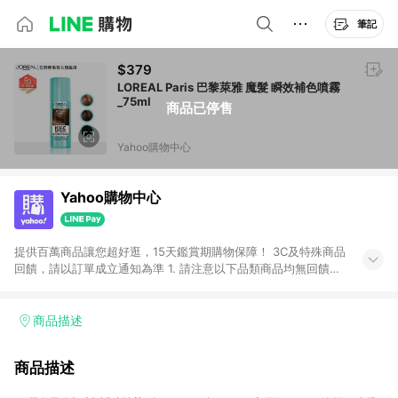
筆記
$379
LOREAL Paris 巴黎萊雅 魔髮 瞬效補色噴霧
_75ml
商品已停售
Yahoo購物中心
Yahoo購物中心
提供百萬商品讓您超好逛，15天鑑賞期購物保障！ 3C及特殊商品
回饋，請以訂單成立通知為準 1. 請注意以下品類商品均無回饋：
-Apple相關商品/手機/票券/儲值金/虛擬點數 -黃金 (金幣 / 金條
/ 金元寶 /立體黃金 / 黃金擺飾 /黃金條塊) [2023/2/10起適用] -
電玩/遊戲/相機/單眼/鏡頭/拍立得 [2024/6/1起適用] -內接硬
商品描述
碟、外接硬碟、主機板/顯示卡[2026/5/18起適用] 2. 以下訂單將
不符合導購資格，亦不得使用點數紅包： - 點擊Yahoo奇摩APP
商品描述
的購回饋活動享Yahoo超贈點回饋者 - 購物中心商店之商品：商
品賣場中有標示「商店」及顯示商店名稱者(指定活動店家除外)