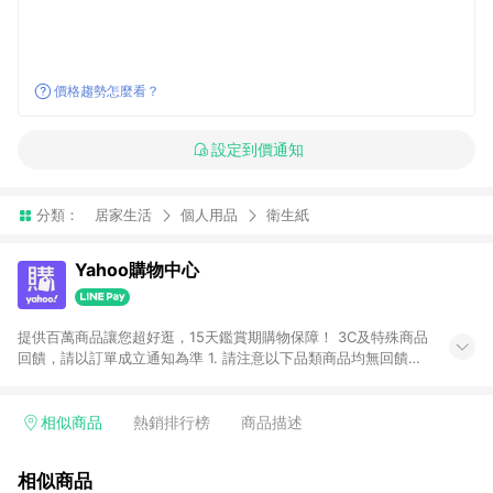
價格趨勢怎麼看？
設定到價通知
分類：
居家生活
個人用品
衛生紙
Yahoo購物中心
提供百萬商品讓您超好逛，15天鑑賞期購物保障！ 3C及特殊商品
回饋，請以訂單成立通知為準 1. 請注意以下品類商品均無回饋：
-Apple相關商品/手機/票券/儲值金/虛擬點數 -黃金 (金幣 / 金條
/ 金元寶 /立體黃金 / 黃金擺飾 /黃金條塊) [2023/2/10起適用] -
電玩/遊戲/相機/單眼/鏡頭/拍立得 [2024/6/1起適用] -內接硬
相似商品
熱銷排行榜
商品描述
碟、外接硬碟、主機板/顯示卡[2026/5/18起適用] 2. 以下訂單將
不符合導購資格，亦不得使用點數紅包： - 點擊Yahoo奇摩APP
相似商品
的購回饋活動享Yahoo超贈點回饋者 - 購物中心商店之商品：商