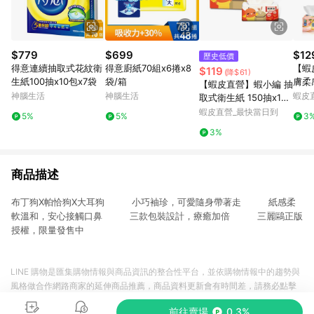
$779
$699
$12
歷史低價
得意連續抽取式花紋衛
得意廚紙70組x6捲x8
【蝦
$119
(降$61)
生紙100抽x10包x7袋
袋/箱
膚柔
【蝦皮直營】蝦小編 抽
FC-
神腦生活
神腦生活
蝦皮
取式衛生紙 150抽x12
取衛
包/串 揪探吉 柔軟 居家
蝦皮直營_最快當日到
5%
5%
3
3%
商品描述
布丁狗X帕恰狗X大耳狗 小巧袖珍，可愛隨身帶著走 紙感柔
軟溫和，安心接觸口鼻 三款包裝設計，療癒加倍 三麗鷗正版
授權，限量發售中
LINE 購物是匯集購物情報與商品資訊的整合性平台，並依購物情報中的趨勢與
風格做合作網路商家的延伸商品推薦，商品資料更新會有時間差，請務必點擊
商品至各合作網路商家，確認現售價與購物條件，一切資訊以合作廠商網頁為
前往賣場
0.3%
準。