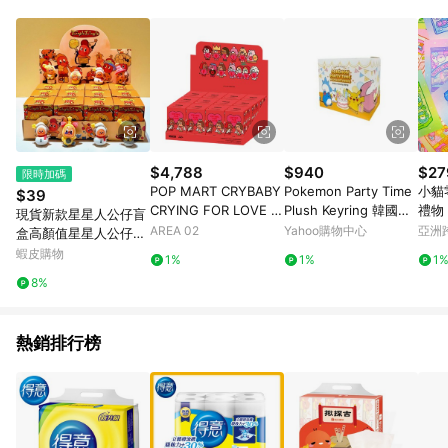
品賣場中有標示「商店」及顯示商店名稱者(指定活動店家除外)
3. 訂單回饋金額將扣除運費/購物金/超贈點/福利金/紅利折抵/折
價券等虛擬貨幣折抵 4. 大宗採購或批發轉賣不具回饋資格： 如
有相關事證認定您為大宗採購、批發轉賣而非最終消費使用者，
相關認定以Yahoo購物中心之認定為準
$4,788
$940
$27
限時加碼
POP MART CRYBABY
Pokemon Party Time
小貓
$39
CRYING FOR LOVE S
Plush Keyring 韓國樂
禮物 
現貨新款星星人公仔盲
ERIES FIGURES BLIN
天影院限定 生日派對系
aph
AREA 02
Yahoo購物中心
亞洲
盒高顏值星星人公仔潮
D BOX WHOLE
列 盲盒 PK30-BB01
Pinko
玩手辦掛件洞洞樂驚喜
蝦皮購物
1%
1%
1
盲盒預售
8%
熱銷排行榜