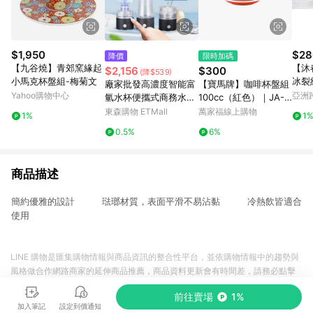
$1,950
$28
降價
限時加碼
【九谷燒】青郊窯緣起
【沐
$2,156
$300
(降$539)
小馬克杯盤組-梅菊文
冰裂
廠家批發高濃度智能富
【寶馬牌】咖啡杯盤組
葉敏
Yahoo購物中心
亞洲
氫水杯便攜式商務水素
100cc（紅色）｜JA-C
Pinko
水養生杯 多用水素杯
100-SET-R
東森購物 ETMall
萬家福線上購物
1%
1
0.5%
6%
商品描述
簡約優雅的設計 琺瑯材質，表面平滑不易沾黏 冷熱飲皆適合
使用
LINE 購物是匯集購物情報與商品資訊的整合性平台，並依購物情報中的趨勢與
風格做合作網路商家的延伸商品推薦，商品資料更新會有時間差，請務必點擊
商品至各合作網路商家，確認現售價與購物條件，一切資訊以合作廠商網頁為
前往賣場
1%
準。
加入筆記
設定到價通知