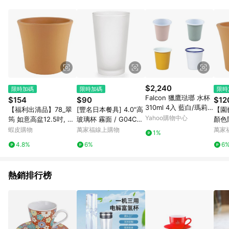
品賣場中有標示「商店」及顯示商店名稱者(指定活動店家除外)
3. 訂單回饋金額將扣除運費/購物金/超贈點/福利金/紅利折抵/折
價券等虛擬貨幣折抵 4. 大宗採購或批發轉賣不具回饋資格： 如
有相關事證認定您為大宗採購、批發轉賣而非最終消費使用者，
相關認定以Yahoo購物中心之認定為準
$2,240
限時加碼
限時加碼
限時
Falcon 獵鷹琺瑯 水杯
$154
$90
$12
310ml 4入 藍白/瑪莉
【福利出清品】78_翠
[豐名日本餐具] 4.0"高
【園
玫瑰粉/龍艾草/芥末黃
Yahoo購物中心
筠 如意高盆12.5吋, 37
玻璃杯 霧面 / G04CU
顏色
x38.1cm, #E316H, 1個
0-6
蝦皮購物
萬家福線上購物
萬家
1%
4.8%
6%
6
熱銷排行榜