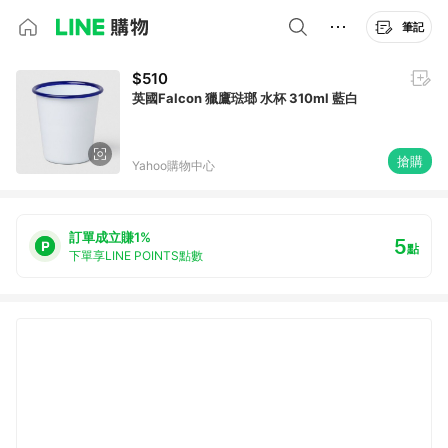
筆記
$510
英國Falcon 獵鷹琺瑯 水杯 310ml 藍白
搶購
Yahoo購物中心
訂單成立賺1%
5
點
下單享LINE POINTS點數