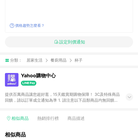
價格趨勢怎麼看？
設定到價通知
分類：
居家生活
餐廚用品
杯子
Yahoo購物中心
提供百萬商品讓您超好逛，15天鑑賞期購物保障！ 3C及特殊商品
回饋，請以訂單成立通知為準 1. 請注意以下品類商品均無回饋：
-Apple相關商品/手機/票券/儲值金/虛擬點數 -黃金 (金幣 / 金條
/ 金元寶 /立體黃金 / 黃金擺飾 /黃金條塊) [2023/2/10起適用] -
電玩/遊戲/相機/單眼/鏡頭/拍立得 [2024/6/1起適用] -內接硬
相似商品
熱銷排行榜
商品描述
碟、外接硬碟、主機板/顯示卡[2026/5/18起適用] 2. 以下訂單將
不符合導購資格，亦不得使用點數紅包： - 點擊Yahoo奇摩APP
相似商品
的購回饋活動享Yahoo超贈點回饋者 - 購物中心商店之商品：商