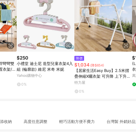
$250
$
降價
桿彎彎雙
小禮堂 迪士尼 造型兒童衣架4入
(
$1,034
(降$654)
置衣架/收
組 (輪廓款) 維尼 米奇 米妮
衣
【居家生活Easy Buy】2.5米摺
架
Yahoo購物中心
萬
疊伸縮X曬衣架 可升降 上下升降
左右伸縮曬衣架2.5米摺疊伸縮X
特力屋
0%
曬衣架
0%
網增添收納 高度任意調整 輕巧活動方便不費力 台灣製 外銷好品