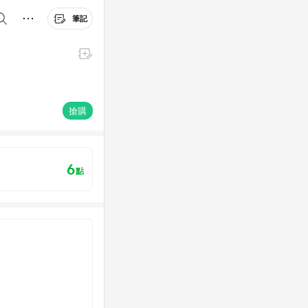
筆記
搶購
6
點