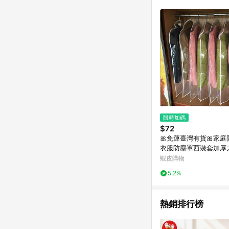
限時加碼
$72
🎀免運臺灣有貨🎀家
衣服防塵罩西裝套加厚
袋衣罩塑料袋衣物掛式
蝦皮購物
5.2%
熱銷排行榜