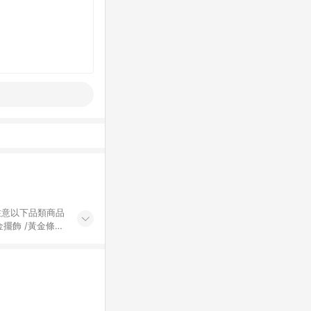
黃金擺飾 /黃金條
的購回饋活動享
除外) 3. 訂
轉賣不具回饋資
認定為準