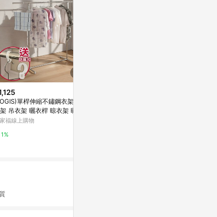
1,125
$899
歷史低價
LOGIS)單桿伸縮不鏽鋼衣架 掛
RICHOME海倫單桿伸縮曬衣架I-
$810
(降$202
架 吊衣架 曬衣桿 晾衣架 曬衣
R-HA164
晾衣桿陽臺頂
 【HH-1】
家福線上購物
萬家福線上購物
桿掛涼曬衣桿
衣架
東森購物 ETMa
1%
1%
0.5%
質