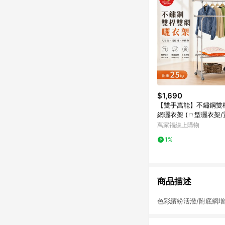
$1,690
【雙手萬能】不鏽鋼雙
網曬衣架 (ㄇ型曬衣架/
納/伸縮/雙桿衣架)
萬家福線上購物
1%
商品描述
色彩繽紛活潑/附底