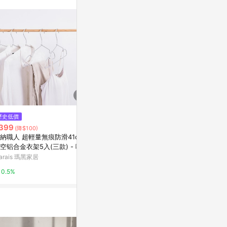
歷史低價
降價
歷史低價
399
$1,188
$476
(降$100)
(降$296)
(降$68)
納職人 超輕量無痕防滑41cm
外貿挪威S家嬰兒純棉浴巾寶寶浴
3條純棉男士
空铝合金衣架5入(三款) - 啞光
室披巾吸水斗篷毛巾料新生兒抱
透氣個性潮流
簡約款
被
頭
arais 瑪黑家居
東森購物 ETMall
東森購物 ETMa
0.5%
0.5%
0.5%