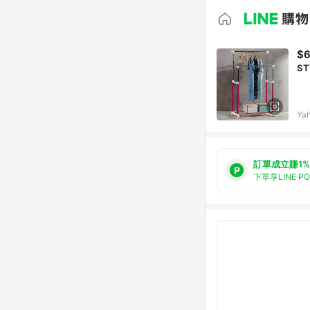
$
S
Ya
訂單成立賺1%
下單享LINE P