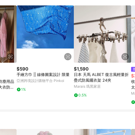
$590
$1,590
手繪方巾 || 線條圖案設計 限量
日本 天馬 ALBET 復古風輕量折
$
疊式防風曬衣架 24夾
亞洲跨境設計購物平台 Pinkoi
庭防塵用品
收
Marais 瑪黑家居
大衣防塵
太
1%
銀
M
0.5%