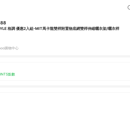
688
TYLE 格調 優惠2入組-MIT馬卡龍雙桿附置物底網雙桿伸縮曬衣架/曬衣桿
hoo購物中心
OINTS點數