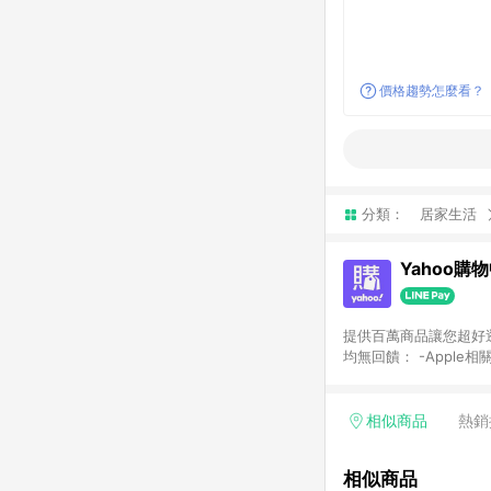
價格趨勢怎麼看？
分類：
居家生活
Yahoo購
提供百萬商品讓您超好逛，15
均無回饋： -Apple相
塊) [2023/2/10起適用] -電玩/遊戲/相機/單眼/鏡頭/拍立得 [2024/6/1起適用] -內接硬碟、外接硬碟、主機板/顯示卡
[2026/5/18起適用
Yahoo超贈點回饋者
相似商品
熱銷
單回饋金額將扣除運費/
格： 如有相關事證認
相似商品