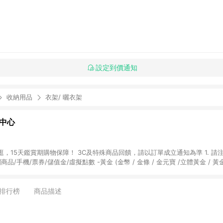
設定到價通知
收納用品
衣架/ 曬衣架
物中心
天鑑賞期購物保障！ 3C及特殊商品回饋，請以訂單成立通知為準 1. 請注意以下品類商品
關商品/手機/票券/儲值金/虛擬點數 -黃金 (金幣 / 金條 / 金元寶 /立體黃金 / 
] 2. 以下訂單將不符合導購資格，亦不得使用點數紅包： - 點擊Yahoo奇摩APP
 - 購物中心商店之商品：商品賣場中有標示「商店」及顯示商店名稱者(指定活動店家
排行榜
商品描述
購物金/超贈點/福利金/紅利折抵/折價券等虛擬貨幣折抵 4. 大宗採購或批發
定您為大宗採購、批發轉賣而非最終消費使用者，相關認定以Yahoo購物中心之