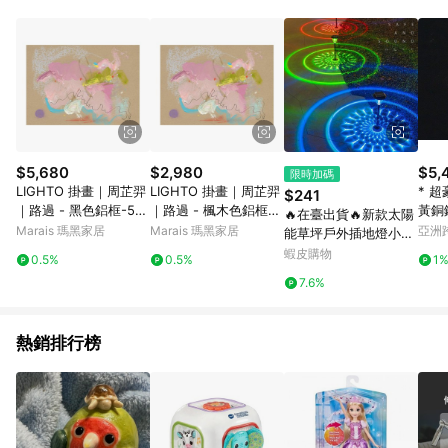
品賣場中有標示「商店」及顯示商店名稱者(指定活動店家除外)
3. 訂單回饋金額將扣除運費/購物金/超贈點/福利金/紅利折抵/折
價券等虛擬貨幣折抵 4. 大宗採購或批發轉賣不具回饋資格： 如
有相關事證認定您為大宗採購、批發轉賣而非最終消費使用者，
相關認定以Yahoo購物中心之認定為準
$5,680
$2,980
$5,
限時加碼
LIGHTO 掛畫｜周芷羿
LIGHTO 掛畫｜周芷羿
* 
$241
｜路過 - 黑色鋁框-50
｜路過 - 楓木色鋁框-3
黃銅鍛
🔥在臺出貨🔥新款太陽
x 70 cm
0 x 42cm
ac
Marais 瑪黑家居
Marais 瑪黑家居
亞洲
能草坪戶外插地燈小夜
Pinko
燈裝飾小院子花園別墅
蝦皮購物
0.5%
0.5%
1
庭院小夜燈
7.6%
熱銷排行榜