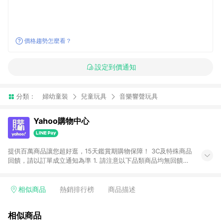
價格趨勢怎麼看？
設定到價通知
分類：
婦幼童裝
兒童玩具
音樂響聲玩具
Yahoo購物中心
提供百萬商品讓您超好逛，15天鑑賞期購物保障！ 3C及特殊商品
回饋，請以訂單成立通知為準 1. 請注意以下品類商品均無回饋：
-Apple相關商品/手機/票券/儲值金/虛擬點數 -黃金 (金幣 / 金條
/ 金元寶 /立體黃金 / 黃金擺飾 /黃金條塊) [2023/2/10起適用] -
電玩/遊戲/相機/單眼/鏡頭/拍立得 [2024/6/1起適用] -內接硬
相似商品
熱銷排行榜
商品描述
碟、外接硬碟、主機板/顯示卡[2026/5/18起適用] 2. 以下訂單將
不符合導購資格，亦不得使用點數紅包： - 點擊Yahoo奇摩APP
相似商品
的購回饋活動享Yahoo超贈點回饋者 - 購物中心商店之商品：商