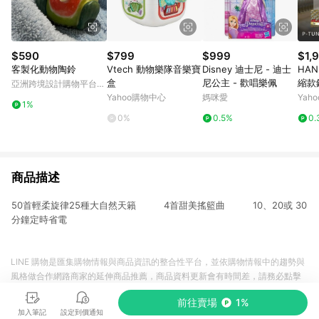
$590
$799
$999
$1,
客製化動物陶鈴
Vtech 動物樂隊音樂寶
Disney 迪士尼 - 迪士
HAN
盒
尼公主 - 歡唱樂佩
縮款
亞洲跨境設計購物平台
專用
Pinkoi
Yahoo購物中心
媽咪愛
Yah
1%
鋼琴
0%
0.5%
0.
琴內部
n 或 
商品描述
50首輕柔旋律25種大自然天籟 4首甜美搖籃曲 10、20或 30
分鐘定時省電
LINE 購物是匯集購物情報與商品資訊的整合性平台，並依購物情報中的趨勢與
風格做合作網路商家的延伸商品推薦，商品資料更新會有時間差，請務必點擊
商品至各合作網路商家，確認現售價與購物條件，一切資訊以合作廠商網頁為
前往賣場
1%
準。
加入筆記
設定到價通知