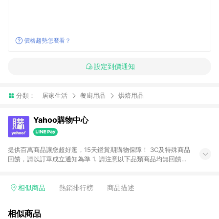
價格趨勢怎麼看？
設定到價通知
分類：
居家生活
餐廚用品
烘焙用品
Yahoo購物中心
提供百萬商品讓您超好逛，15天鑑賞期購物保障！ 3C及特殊商品
回饋，請以訂單成立通知為準 1. 請注意以下品類商品均無回饋：
-Apple相關商品/手機/票券/儲值金/虛擬點數 -黃金 (金幣 / 金條
/ 金元寶 /立體黃金 / 黃金擺飾 /黃金條塊) [2023/2/10起適用] -
電玩/遊戲/相機/單眼/鏡頭/拍立得 [2024/6/1起適用] -內接硬
相似商品
熱銷排行榜
商品描述
碟、外接硬碟、主機板/顯示卡[2026/5/18起適用] 2. 以下訂單將
不符合導購資格，亦不得使用點數紅包： - 點擊Yahoo奇摩APP
相似商品
的購回饋活動享Yahoo超贈點回饋者 - 購物中心商店之商品：商