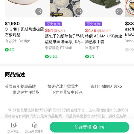
$1,980
$88
歷史低價
歷史低價
O-Grill｜瓦斯烤爐披薩
asdf
$81
$479
(降$21)
(降$120)
石板烤盤
KA
蒸包子的紙墊包子墊紙
特價 ADAM USB急速
三明
有.設計uDesign
Yah
蒸籠紙蒸饅頭專用紙一
加熱暖手套
大阪
次性油紙食品蒸紙油紙
東森購物 ETMall
逐露天下
2%
0
商品
0.5%
2%
商品描述
英國百年餐廚品牌 快速碎冰不需電力 鋒利不鏽鋼刀片x5
附冰鏟方便舀取 下方容器集中碎冰
LINE 購物是匯集購物情報與商品資訊的整合性平台，並依購物情報中的趨勢與
風格做合作網路商家的延伸商品推薦，商品資料更新會有時間差，請務必點擊
商品至各合作網路商家，確認現售價與購物條件，一切資訊以合作廠商網頁為
前往賣場
1%
準。
加入筆記
設定到價通知