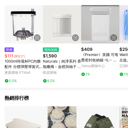
品賣場中有標示「商店」及顯示商店名稱者(指定活動店家除外)
3. 訂單回饋金額將扣除運費/購物金/超贈點/福利金/紅利折抵/折
價券等虛擬貨幣折抵 4. 大宗採購或批發轉賣不具回饋資格： 如
有相關事證認定您為大宗採購、批發轉賣而非最終消費使用者，
相關認定以Yahoo購物中心之認定為準
$409
$25
降價
限時加碼
《Premier》英國 可堆
Wat
$111
$1,590
(降$27)
疊密封收納罐-1L-- 保
左旋
1000ml玲瓏杯PC內膽
Naturals｜純淨系列 香
鮮罐 咖啡罐 收納罐 零
Yahoo購物中心
亞洲
配件 分體彈壓彈簧式內
氛蠟燭 - 血橙與柚子 4
食罐 儲物罐
Pinko
杯適用TP200
00g 柑橘香調 室內香
東森購物 ETMall
蝦皮購物
1%
1
氛【iseecare】愛喜康
0.5%
9.2%
嚴選
熱銷排行榜